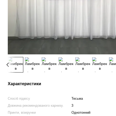
Характеристики
Спосіб підвісу
Тесьма
Довжина рекомендованого карнизу.
3
Принти, візерунки
Однотонний