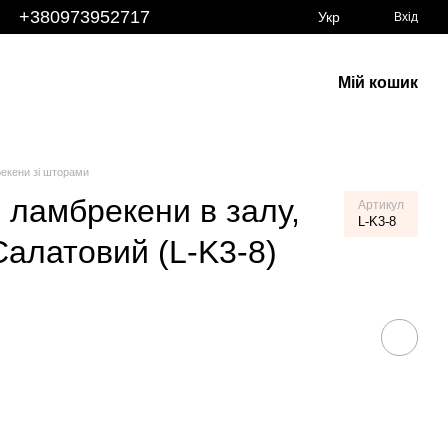
+380973952717
Укр
Вхід
Мій кошик
екени зі шторами
 ламбрекени в залу,
Артикул
L-K3-8
Салатовий (L-K3-8)