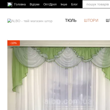
Перейти до основного контенту
Головна
Відгуки
Опт/Дроп
Інше
Блог
ТЮЛЬ
ШТОРИ
Ш
−10%