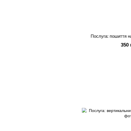
Послуга: пошиття н
350 