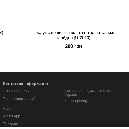
3)
Послуга: пошиття тюлі та штор на тасьмі-
глайдер (U-2010)
200 грн
Контактна інформація
+380973952717
вул. Геологів 7, Хмельницький,
Україна
Передзвонити вам?
Карта проїзду
Viber
WhatsApp
Telegram