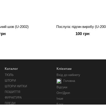
ьний шов (U-2002)
Послуга: підгин виробу (U-200
грн
100 грн
Каталог
Клієнтам
ТЮЛЬ
Вхід до кабінету
ШТОРИ
Головна
ШТОРИ НИТКИ
Відгуки
ПОШИТТЯ
Опт/Дроп
ФУРНІТУРА
Інше
ПЛЕДИ
Блог