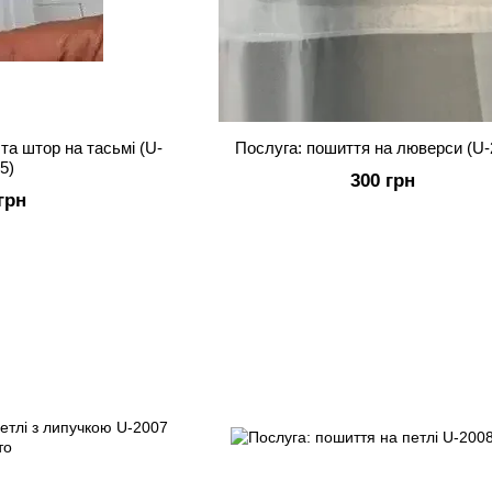
та штор на тасьмі (U-
Послуга: пошиття на люверси (U-
5)
300 грн
грн