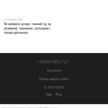
17 червня 2026
Як вибрати штори: повний гід за
розміром, тканиною, кольором і
типом кріплення
+380973952717
Контакти
Повна версія сайту
© 2014-2026
Укр
Рус