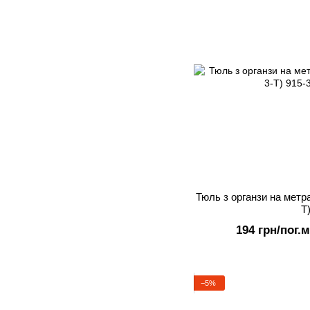
Тюль з органзи на метра
T
194 грн/пог.м
−5%