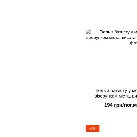
Тюль з батисту у м
візерунком міста, ви
194 грн/пог.м
−5%