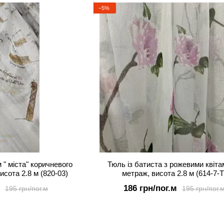
−5%
 " міста" коричневого
Тюль із батиста з рожевими квіта
исота 2.8 м (820-03)
метраж, висота 2.8 м (614-7-T
186 грн/пог.м
195 грн/пог.м
195 грн/пог.