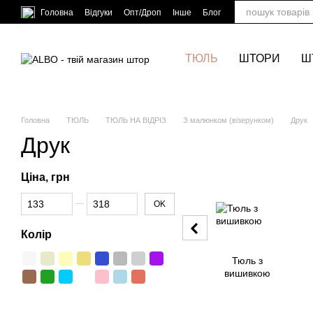
Перейти до основного контенту
Головна
Відгуки
Опт/Дроп
Інше
Блог
ТЮЛЬ
ШТОРИ
Ш
Головна
ТЮЛЬ
ТЮЛЬ НА ВІДРІЗ
З малюнком (візерунком)
Друк
Друк
Ціна, грн
Від Ціна, грн
До Ціна, грн
OK
Колір
Тюль з
вишивкою