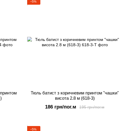
−5%
 принтом
Тюль батист з коричневим принтом "чашки"
)
висота 2.8 м (618-3)
186 грн/пог.м
195 грн/пог.м
−5%