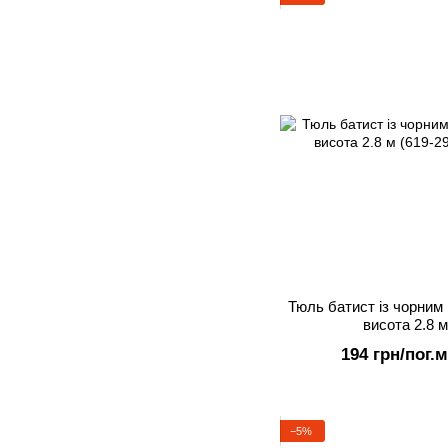
Тюль батист із чорним
висота 2.8 м
194 грн/пог.м
−5%