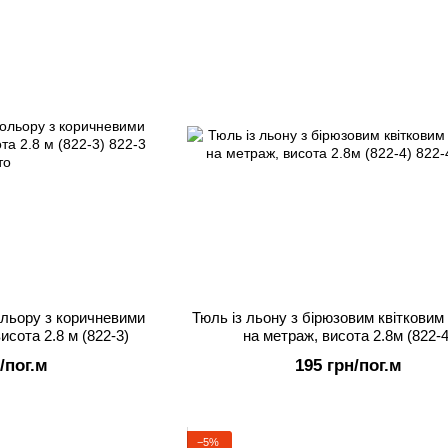
ольору з коричневими
Тюль із льону з бірюзовим квітковим
исота 2.8 м (822-3)
на метраж, висота 2.8м (822-4
/пог.м
195 грн/пог.м
−5%