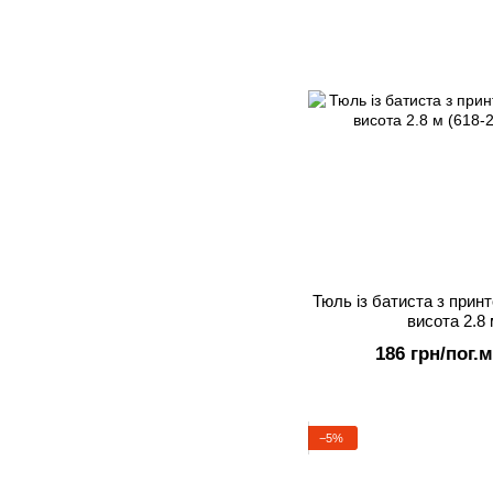
Тюль із батиста з прин
висота 2.8 
186 грн/пог.м
−5%