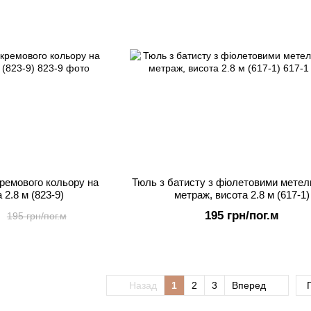
кремового кольору на
Тюль з батисту з фіолетовими метел
 2.8 м (823-9)
метраж, висота 2.8 м (617-1)
195 грн/пог.м
195 грн/пог.м
Назад
1
2
3
Вперед