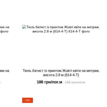
ами на
Тюль батист із принтом Жовті квіти на метраж,
висота 2.8 м (614-4-T)
186 грн/пог.м
м
195 грн/пог.м
−5%