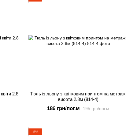
квіти 2.8
Тюль із льону з квітковим принтом на метраж,
висота 2.8м (814-4)
186 грн/пог.м
м
195 грн/пог.м
−5%