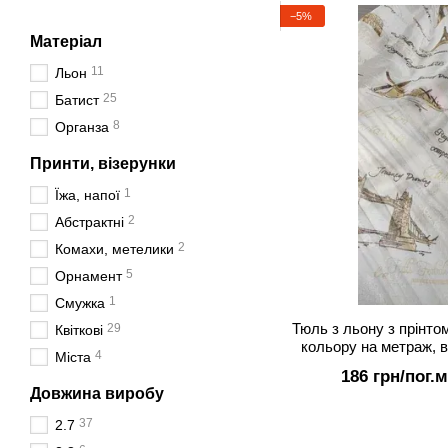
−5%
Матеріал
11
Льон
25
Батист
8
Органза
Принти, візерунки
1
Їжа, напої
2
Абстрактні
2
Комахи, метелики
5
Орнамент
1
Смужка
Тюль з льону з прінтом
29
Квіткові
кольору на метраж, в
4
Міста
186 грн/пог.м
Довжина виробу
37
2.7