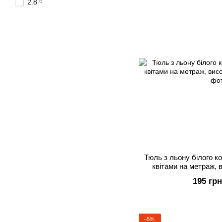
6
2.8
Тюль з льону білого к
квітами на метраж, в
195 грн
−5%