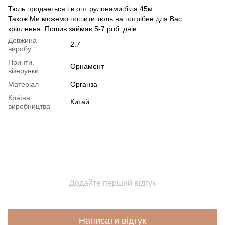
Тюль продаеться і в опт рулонами біля 45м.
Також Ми можемо пошити тюль на потрібне для Вас
кріплення. Пошив займає 5-7 роб. днів.
Довжина
2.7
виробу
Принти,
Орнамент
візерунки
Матеріал
Органза
Країна
Китай
виробництва
Додайте перший відгук
Написати відгук