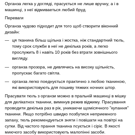
Органза легка у догляді, прасується не лише вручну, а і в
машинці, з неї відмиваеться любий бруд.
Переваги
Органза чудово підходит для того щоб створити віконний
дизайн:
ця тканина більш щільна і жостка, ніж стандартний тюль,
тому срок служби в неї не декілька років, а легко
прослужить 8 і навіть 10 років без втрати зовнішнього
вигляду.
органза прозора, не дивлячись на високу щільність,
пропускає багато світла.
органза легко поеднується практично з любою тканиною,
які використовують для пошиву тяжких ночних штор.
Прасувати тюль з органзи можно в пральній машинці в мішку
для делікатнох тканини, вимкнув режив віджиму. Прасування
проводити декілька раз в рік, уникаючи щомісячного "купання"
тканини. Якщо потрібно швидко позбутися неприемного
запаху, тюль рекомендуеться зняти і повішати на повітрі на
сутки. Від частого прання тканина псується і сіріє. В якості
миючого засобу використовують малопінні засоби.