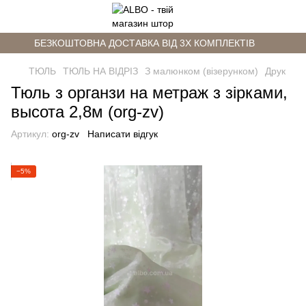
БЕЗКОШТОВНА ДОСТАВКА ВІД 3Х КОМПЛЕКТІВ
ТЮЛЬ
ТЮЛЬ НА ВІДРІЗ
З малюнком (візерунком)
Друк
Тюль з органзи на метраж з зірками,
высота 2,8м (org-zv)
Артикул:
org-zv
Написати відгук
−5%