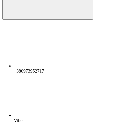
+380973952717
Viber