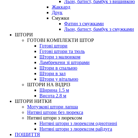
Льон, батист, бамбук з вишивкою
Жаккард
Друк
Смужки
Фатин з смужками
Льон, батист, бамбук з смужками
ШТОРИ
ГОТОВІ КОМПЛЕКТИ ШТОР
Готові штори
Готові штори та тюль
Штори з малюнком
Ламбрекени зі шторами
Штори в спальню
Штори в зал
Штори у вітальню
ШТОРИ НА ВІДРІЗ
Ширина 1.5 м
Висота 2.8 м
ШТОРИ НИТКИ
Мотузкові штори лапша
Нитяні штори без люрекса
Нитяні штори з люрексом
Нитяні штори з люрексом однотонні
Нитяні штори з люрексом райдуга
ПОШИТТЯ