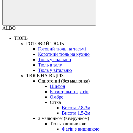
ALBO
ТЮЛЬ
ГОТОВИЙ ТЮЛЬ
Готовий тюль на тасьмі
Короткий тюль на кухню
Тюль у спальню
Тюль в залу
Тюль у вітальню
ТЮЛЬ НА ВІДРІЗ
Однотонні (без малюнка)
Шифон
Батист, льон, фатін
Омбре
Сітка
Висота 2,8-3м
Висота 1,5-2м
З малюнком (візерунком)
Тюль з вишивкою
Фатін з вишивкою