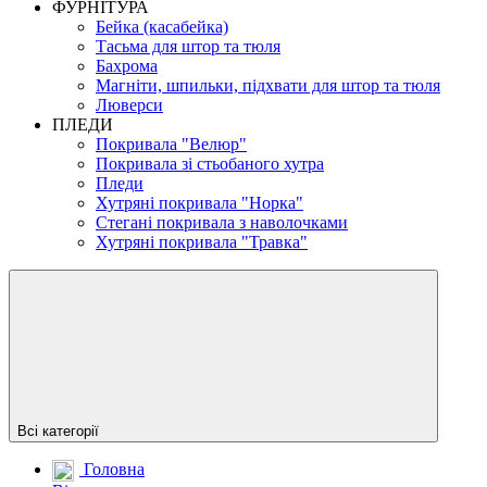
ФУРНІТУРА
Бейка (касабейка)
Тасьма для штор та тюля
Бахрома
Магніти, шпильки, підхвати для штор та тюля
Люверси
ПЛЕДИ
Покривала "Велюр"
Покривала зі стьобаного хутра
Пледи
Хутряні покривала "Норка"
Стегані покривала з наволочками
Хутряні покривала "Травка"
Всі категорії
Головна