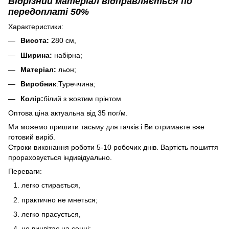
Відрізний матеріал відправляється по
передоплаті 50%
Характеристики:
Висота:
280 см,
Ширина:
набірна;
Матеріал:
льон;
Виробник
:Туреччина;
Колір:
білий з жовтим прінтом
Оптова ціна актуальна від 35 пог/м.
Ми можемо пришити тасьму для гачків і Ви отримаєте вже
готовий виріб.
Строки виконання роботи 5-10 робочих днів. Вартість пошиття
прораховується індивідуально.
Переваги:
легко стирається,
практично не мнеться;
легко прасується,
не вицвітає на сонці;