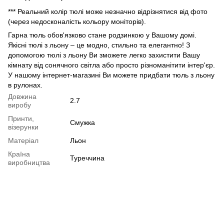
*** Реальний колір тюлі може незначно відрізнятися від фото
(через недосконалість кольору моніторів).
Гарна тюль обов'язково стане родзинкою у Вашому домі.
Якісні тюлі з льону – це модно, стильно та елегантно! З
допомогою тюлі з льону Ви зможете легко захистити Вашу
кімнату від сонячного світла або просто різноманітити інтер'єр.
У нашому інтернет-магазині Ви можете придбати тюль з льону
в рулонах.
Довжина
2.7
виробу
Принти,
Смужка
візерунки
Матеріал
Льон
Країна
Туреччина
виробництва