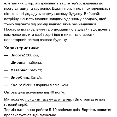
елегантних штор, які доповнять ваш інтер'єр, додавши до
нього затишку та гармонію. Відмінні риси тюлі - витонченість і
ніжність, які додадуть шарму вашому будинку. Вибирайте
потрібну кількість тканини завдяки відрізному продажу, щоб
точно підігнати під розмір вашого вікна без надлишків.
Простота встановлення та різноманітність дизайнів дозволять
вам легко втілити свої творчі ідеї в життя та створити
неповторний вигляд вашого будинку.
Характеристики:
Висота:
280 см,
Ширина:
набірна;
Матеріал:
батист;
Виробник
: Китай;
Колір:
білий з чорним малюнком
Оптова ціна актуальна від 40 пог/м.
Ми можемо
пришити тасьму для гачків
, і Ви отримаєте вже
готовий виріб.
Термін виконання роботи 5-10 робочих днів. Вартість пошиття
прораховується індивідуально.