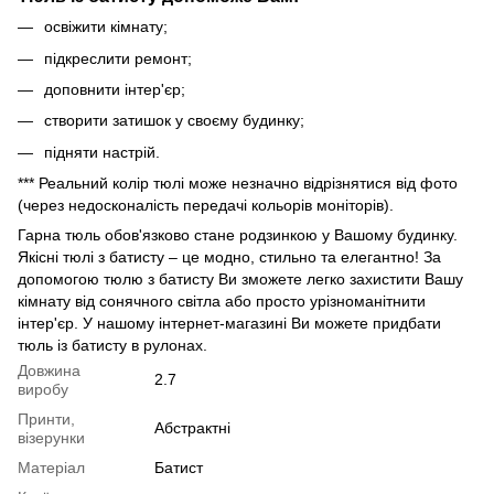
освіжити кімнату;
підкреслити ремонт;
доповнити інтер'єр;
створити затишок у своєму будинку;
підняти настрій.
*** Реальний колір тюлі може незначно відрізнятися від фото
(через недосконалість передачі кольорів моніторів).
Гарна тюль обов'язково стане родзинкою у Вашому будинку.
Якісні тюлі з батисту – це модно, стильно та елегантно! За
допомогою тюлю з батисту Ви зможете легко захистити Вашу
кімнату від сонячного світла або просто урізноманітнити
інтер'єр. У нашому інтернет-магазині Ви можете придбати
тюль із батисту в рулонах.
Довжина
2.7
виробу
Принти,
Абстрактні
візерунки
Матеріал
Батист