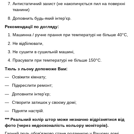
Антистатичний захист (не накопичується пил на поверхні
тканини)
Доповнить будь-який інтер'єр.
Рекомендації по догляду:
Машинна / ручне прання при температурі не більше 40°C,
Не відбілювати,
Не сушити в сушильній машині,
Прасувати при температурі не більше 150°C.
Тюль з льону допоможе Вам:
Освіжити кімнату;
Підкреслити ремонт;
Доповнити інтер'єр;
Створити затишок у своєму домі;
Підняти настрій.
*** Реальний колір штор може незначно відрізнятися від
фото (через недосконалість кольору моніторів).
Гарний тюль обов'язково стане родзинкою у Вашому домі.