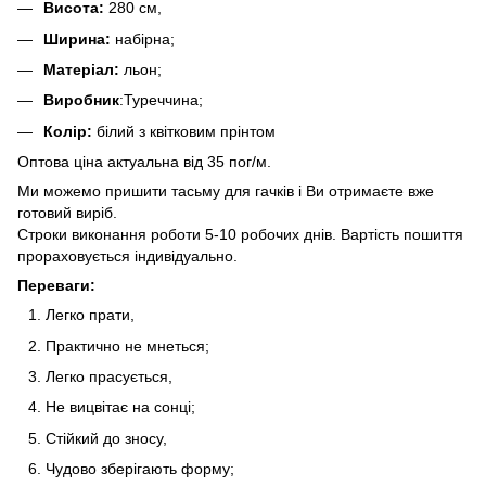
Висота:
280 см,
Ширина:
набірна;
Матеріал:
льон;
Виробник
:Туреччина;
Колір:
білий з квітковим прінтом
Оптова ціна актуальна від 35 пог/м.
Ми можемо пришити тасьму для гачків і Ви отримаєте вже
готовий виріб.
Строки виконання роботи 5-10 робочих днів. Вартість пошиття
прораховується індивідуально.
Переваги:
Легко прати,
Практично не мнеться;
Легко прасується,
Не вицвітає на сонці;
Стійкий до зносу,
Чудово зберігають форму;