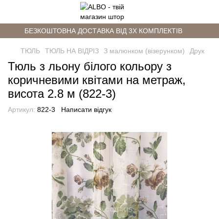
БЕЗКОШТОВНА ДОСТАВКА ВІД 3Х КОМПЛЕКТІВ
ТЮЛЬ
ТЮЛЬ НА ВІДРІЗ
З малюнком (візерунком)
Друк
Тюль з льону білого кольору з
коричневими квітами на метраж,
висота 2.8 м (822-3)
Артикул:
822-3
Написати відгук