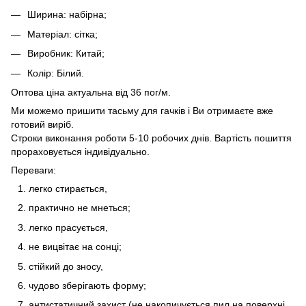
Ширина: набірна;
Матеріал: сітка;
Виробник: Китай;
Колір: Білий.
Оптова ціна актуальна від 36 пог/м.
Ми можемо пришити тасьму для гачків і Ви отримаєте вже
готовий виріб.
Строки виконання роботи 5-10 робочих днів. Вартість пошиття
прораховується індивідуально.
Переваги:
легко стирається,
практично не мнеться;
легко прасується,
не вицвітає на сонці;
стійкий до зносу,
чудово зберігають форму;
антистатичний захист (не накопичується пил на поверхні