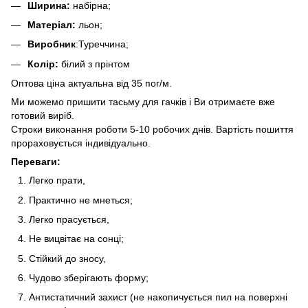
Ширина:
набірна;
Матеріал:
льон;
Виробник
:Туреччина;
Колір:
білий з прінтом
Оптова ціна актуальна від 35 пог/м.
Ми можемо пришити тасьму для гачків і Ви отримаєте вже
готовий виріб.
Строки виконання роботи 5-10 робочих днів. Вартість пошиття
прораховується індивідуально.
Переваги:
Легко прати,
Практично не мнеться;
Легко прасується,
Не вицвітає на сонці;
Стійкий до зносу,
Чудово зберігають форму;
Антистатичний захист (не накопичується пил на поверхні