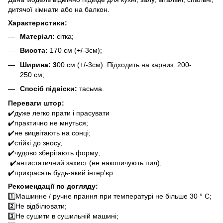
дитячої кімнати або на балкон.
Характеристики:
Матеріал:
сітка;
Висота:
170 см (+/-3см);
Ширина: 3
00 см (+/-3см). Підходить на карниз: 200-
250 см;
Спосіб підвіски:
тасьма.
Переваги штор:
✔️дуже легко прати і прасувати
✔️практично не мнуться;
✔️не вицвітають на сонці;
✔️стійкі до зносу,
✔️чудово зберігають форму;
✔️антистатичний захист (не накопичують пил);
✔️прикрасять будь-який інтер'єр.
Рекомендації по догляду:
1️⃣Машинне / ручне прання при температурі не більше 30 ° C;
2️⃣Не відбілювати;
3️⃣Не сушити в сушильній машині;