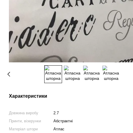
Характеристики
Довжина виробу
2.7
Принти, візерунки
Абстрактні
Матеріал штори
Атлас