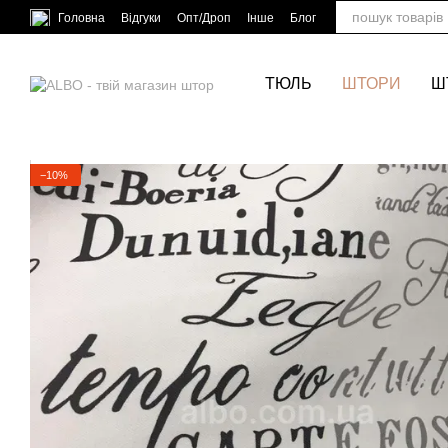
Перейти до основного контенту
Головна
Відгуки
Опт/Дроп
Інше
Блог
ТЮЛЬ
ШТОРИ
Ш
−10%