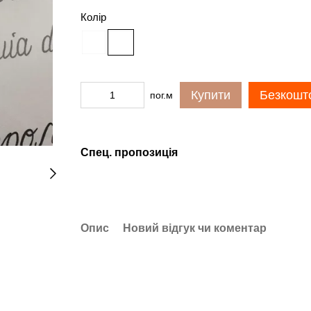
Колір
Купити
Безкошто
пог.м
Спец. пропозиція
Опис
Новий відгук чи коментар