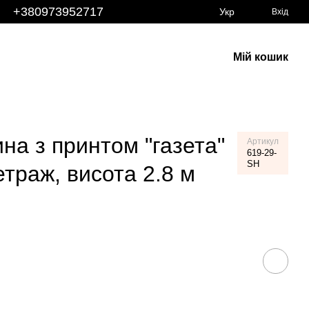
+380973952717
Укр
Вхід
Мій кошик
на з принтом "газета"
Артикул
619-29-
SH
траж, висота 2.8 м