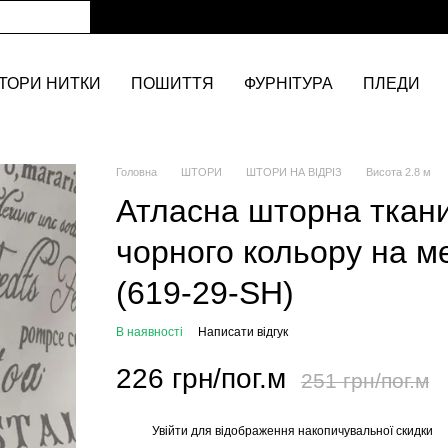
ТОРИ НИТКИ
ПОШИТТЯ
ФУРНІТУРА
ПЛЕДИ
Головна
ШТОРИ
ШТОРИ НА ВІДРІЗ
Висота 2.8 м
Атласна шторна ткани
чорного кольору на ме
(619-29-SH)
В наявності
Написати відгук
226 грн/пог.м
251 грн/пог.м
Увійти
для відображення накопичувальної скидки
%