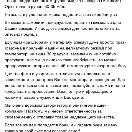
Товар продається оптом (рулонами) та в роздріб (метрами).
Орієнтовно в рулоні 30-35 м/пог.
На жаль, в рулонах можлива недостача із-за виробництва.
Ви можете замовити індивідуальне пошиття і кількість згідно
Ваших вимірів. У нас діють знижки для постійних клієнтів та
оптових покупців.
Доглядати за шторами з матеріалу блекаут дуже просто: прати
їх можна в пральній машині на делікатному режимі при
температурі не вище 30 градусів, зазвичай їх не потрібно
прасувати, але якщо виникла така необхідність, то можна
пропрасувати штори на низькій температурі з виворітного боку.
Цвет на фото и узор может отличаться от реального в
зависимости от настроек Вашего монитора и освещения. Для
дополнительных фото свяжитесь, пожалуйста, с нами и наши
консультанты предоставят Вам полную информацию о
наличии товара в нужном для Вас цвете.
Мы очень дорожим авторитетом и рейтингом нашей
компании! Поэтому, мы несем ответственность за
своевременную отправку товара надлежащего качества.
Если все же вам попадется брак, мы гарантируем замену
товара за свой счет или возврат денег!