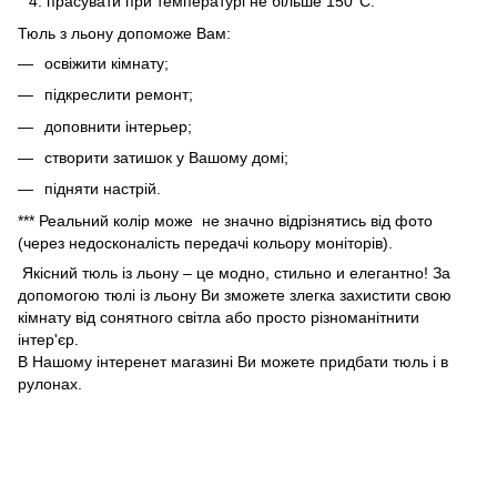
прасувати при температурі не більше 150°C.
Тюль з льону допоможе Вам:
освіжити кімнату;
підкреслити ремонт;
доповнити інтерьер;
створити затишок у Вашому домі;
підняти настрій.
*** Реальний колір може не значно відрізнятись від фото
(через недосконалість передачі кольору моніторів).
Якісний тюль із льону – це модно, стильно и елегантно! За
допомогою тюлі із льону Ви зможете злегка захистити свою
кімнату від сонятного світла або просто різноманітнити
інтер'єр.
В Нашому інтеренет магазині Ви можете придбати тюль і в
рулонах.