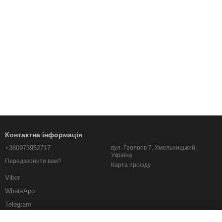
Контактна інформація
+380973952717
вул. Геологів 7, Хмельницький,
Україна
Передзвонити вам?
Карта проїзду
Viber
WhatsApp
Telegram
albo.km.ua@gmail.com