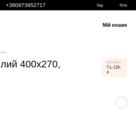
+380973952717
Укр
Вхід
Мій кошик
сьмі
білий 400х270,
Артикул
T-L-128-
4