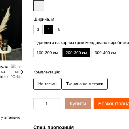
Ширина, м
3
4
5
Підходити на карниз (рекомендовано виробнико
100-200 см
200-300 см
300-400 см
Комплектація:
На тасьмі
Тканина на метраж
Купити
Безкоштовна
 у вітальню
Спец. пропозиція