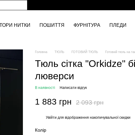
ТОРИ НИТКИ
ПОШИТТЯ
ФУРНІТУРА
ПЛЕДИ
Головна
ТЮЛЬ
ГОТОВИЙ ТЮЛЬ
Готовий тюль на та
Тюль сітка "Orkidze" 
люверси
В наявності
Написати відгук
1 883 грн
2 093 грн
Увійти
для відображення накопичувальної скидки
%
Колір