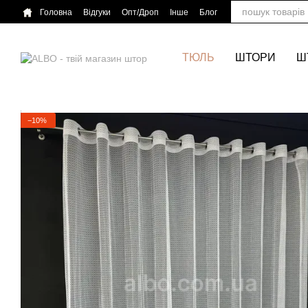
Перейти до основного контенту
Головна
Відгуки
Опт/Дроп
Інше
Блог
ТЮЛЬ
ШТОРИ
Ш
−10%