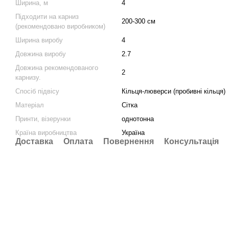
Ширина, м
4
Підходити на карниз
200-300 см
(рекомендовано виробником)
Ширина виробу
4
Довжина виробу
2.7
Довжина рекомендованого
2
карнизу.
Спосіб підвісу
Кільця-люверси (пробивні кільця)
Матеріал
Сітка
Принти, візерунки
однотонна
Країна виробництва
Україна
Доставка
Оплата
Повернення
Консультація