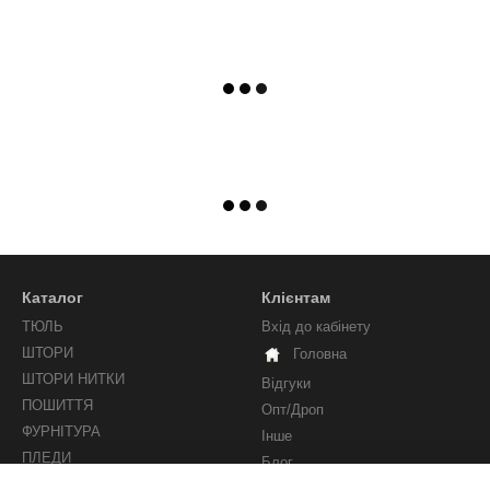
Каталог
Клієнтам
ТЮЛЬ
Вхід до кабінету
ШТОРИ
Головна
ШТОРИ НИТКИ
Відгуки
ПОШИТТЯ
Опт/Дроп
ФУРНІТУРА
Інше
ПЛЕДИ
Блог