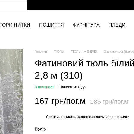
ТОРИ НИТКИ
ПОШИТТЯ
ФУРНІТУРА
ПЛЕДИ
Головна
ТЮЛЬ
ТЮЛЬ НА ВІДРІЗ
З малюнком (візер
Фатиновий тюль білий
2,8 м (310)
В наявності
Написати відгук
167 грн/пог.м
186 грн/пог.м
Увійти
для відображення накопичувальної скидки
%
Колір