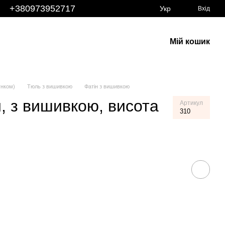
+380973952717
Укр
Вхід
Мій кошик
унком)
Тюль з вишивкою
Фатін з вишивкою
, з вишивкою, висота
Артикул
310