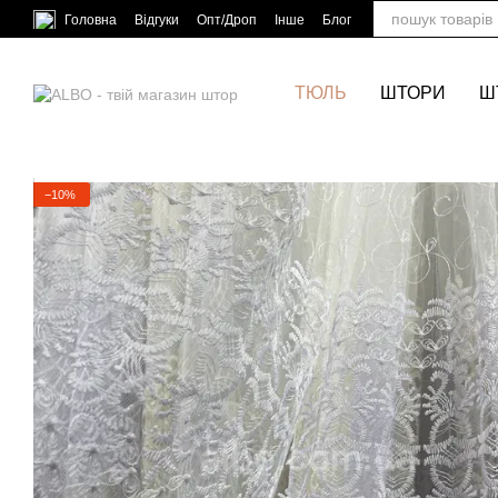
Перейти до основного контенту
Головна
Відгуки
Опт/Дроп
Інше
Блог
ТЮЛЬ
ШТОРИ
Ш
−10%