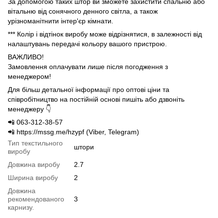
За допомогою таких штор ви зможете захистити спальню або
вітальню від сонячного денного світла, а також
урізноманітнити інтер'єр кімнати.
*** Колір і відтінок виробу може відрізнятися, в залежності від
налаштувань передачі кольору вашого пристрою.
ВАЖЛИВО!
Замовлення оплачувати лише після погодження з
менеджером!
Для більш детальної інформації про оптові ціни та
співробітництво на постійній основі пишіть або дзвоніть
менеджеру 👇
📲 063-312-38-57
📲 https://mssg.me/hzypf (Viber, Telegram)
Тип текстильного
штори
виробу
Довжина виробу
2.7
Ширина виробу
2
Довжина
рекомендованого
3
карнизу.