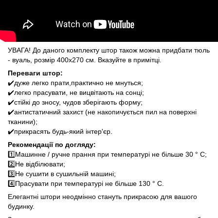
УВАГА! До даного комплекту штор також можна придбати тюль
- вуаль, розмір 400х270 см. Вказуйте в примітці.
Переваги штор:
✔️дуже легко прати,практично не мнуться;
✔️легко прасувати, не вицвітають на сонці;
✔️стійкі до зносу, чудов зберігають форму;
✔️антистатичний захист (не накопичується пил на поверхні
тканини);
✔️прикрасять будь-який інтер'єр.
Рекомендації по догляду:
1️⃣Машинне / ручне прання при температурі не більше 30 ° C;
2️⃣Не відбілювати;
3️⃣Не сушити в сушильній машині;
4️⃣Прасувати при температурі не більше 130 ° C.
Елегантні штори неодмінно стануть прикрасою для вашого
будинку.