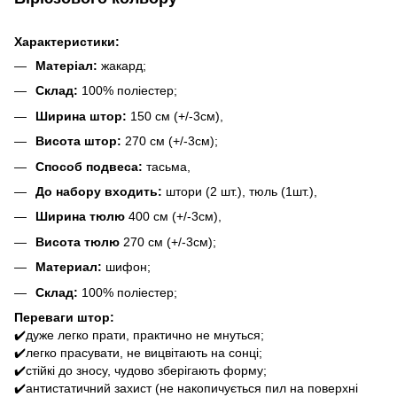
Характеристики:
Матеріал:
жакард;
Склад:
100% поліестер;
Ширина штор:
150 см (+/-3см),
Висота штор:
270 см (+/-3см);
Способ подвеса:
тасьма,
До набору входить:
штори (2 шт.), тюль (1шт.),
Ширина тюлю
400 см (+/-3см),
Висота тюлю
270 см (+/-3см);
Материал:
шифон;
Склад:
100% поліестер;
Переваги штор:
✔️дуже легко прати, практично не мнуться;
✔️легко прасувати, не вицвітають на сонці;
✔️стійкі до зносу, чудово зберігають форму;
✔️антистатичний захист (не накопичується пил на поверхні