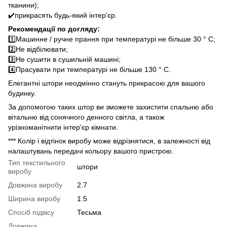
тканини);
✔️прикрасять будь-який інтер'єр.
Рекомендації по догляду:
1️⃣Машинне / ручне прання при температурі не більше 30 ° C;
2️⃣Не відбілювати;
3️⃣Не сушити в сушильній машині;
4️⃣Прасувати при температурі не більше 130 ° C.
Елегантні штори неодмінно стануть прикрасою для вашого
будинку.
За допомогою таких штор ви зможете захистити спальню або
вітальню від сонячного денного світла, а також
урізноманітнити інтер'єр кімнати.
*** Колір і відтінок виробу може відрізнятися, в залежності від
налаштувань передачі кольору вашого пристрою.
Тип текстильного
штори
виробу
Довжина виробу
2.7
Ширина виробу
1.5
Спосіб підвісу
Тесьма
Довжина