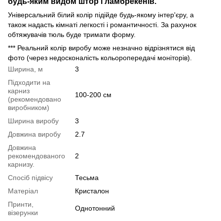
будь-яким видом штор і ламбрекенів.
Універсальний білий колір підійде будь-якому інтер'єру, а
також надасть кімнаті легкості і романтичності. За рахунок
обтяжувачів тюль буде тримати форму.
*** Реальний колір виробу може незначно відрізнятися від
фото (через недосконалість кольоропередачі моніторів).
Ширина, м
3
Підходити на
карниз
100-200 см
(рекомендовано
виробником)
Ширина виробу
3
Довжина виробу
2.7
Довжина
рекомендованого
2
карнизу.
Спосіб підвісу
Тесьма
Матеріал
Кристалон
Принти,
Однотонний
візерунки