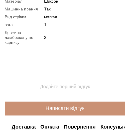
Матеріал
Шифон
Машинна прання
Так
Вид стрічки
мягкая
вага
1
Довжина
ламбрекену по
2
карнизу
Додайте перший відгук
Написати відгук
Доставка
Оплата
Повернення
Консультац