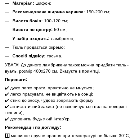
Матеріал:
шифон;
Рекомендована ширина карниза:
150-200 см;
Висота боків:
100-120 см;
Висота по центру:
50 см;
У набір входить:
ламбрекен,
Тюль продається окремо;
Спосіб підвісу:
тасьма.
УВАГА! До даного ламбрикену також можна придбати тюль -
вуаль, розмір 400х270 см. Вказуєте в примітці.
Переваги:
✔️ дуже легко прати, практично не мнуться;
✔️ легко прасувати, не вицвітають на сонці;
✔️ стійкі до зносу, чудово зберігають форму;
✔️ антистатичний захист (не накопичується пил на поверхні
тканини);
✔️ доповнять будь який інтер'єр.
Рекомендації по догляду:
1️⃣ машинне / ручне прання при температурі не більше 30°C;