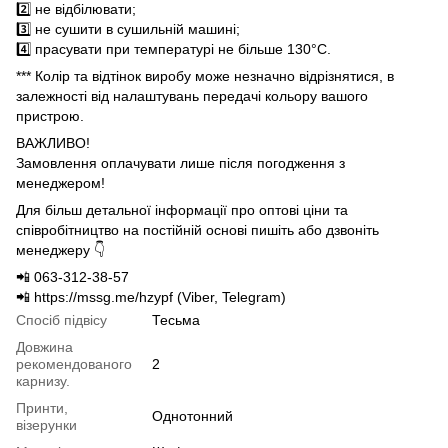
2️⃣ не відбілювати;
3️⃣ не сушити в сушильній машині;
4️⃣ прасувати при температурі не більше 130°C.
*** Колір та відтінок виробу може незначно відрізнятися, в
залежності від налаштувань передачі кольору вашого
пристрою.
ВАЖЛИВО!
Замовлення оплачувати лише після погодження з
менеджером!
Для більш детальної інформації про оптові ціни та
співробітництво на постійній основі пишіть або дзвоніть
менеджеру 👇
📲 063-312-38-57
📲 https://mssg.me/hzypf (Viber, Telegram)
Спосіб підвісу
Тесьма
Довжина
рекомендованого
2
карнизу.
Принти,
Однотонний
візерунки