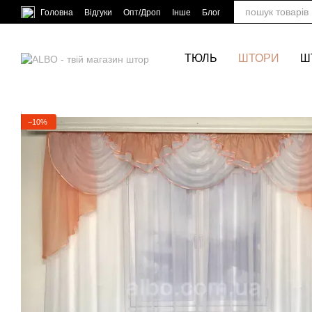
Перейти до основного контенту
Головна
Відгуки
Опт/Дроп
Інше
Блог
ТЮЛЬ
ШТОРИ
Ш
−10%