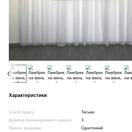
Характеристики
Спосіб підвісу
Тесьма
Довжина рекомендованого карнизу.
3
Принти, візерунки
Однотонний