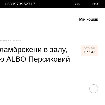
+380973952717
Укр
Вхід
Мій кошик
екени зі шторами
 ламбрекени в залу,
Артикул
L-K3-30
ню ALBO Персиковий