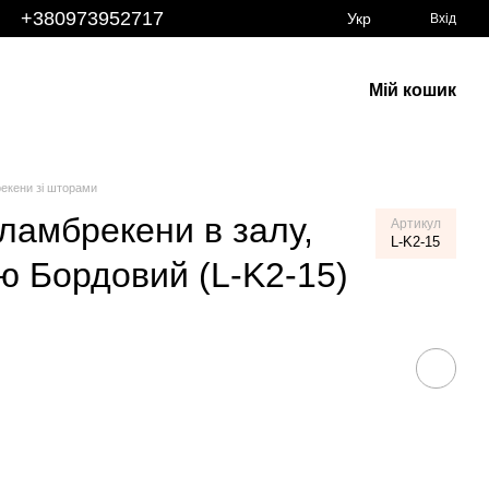
+380973952717
Укр
Вхід
Мій кошик
екени зі шторами
 ламбрекени в залу,
Артикул
L-K2-15
ю Бордовий (L-K2-15)