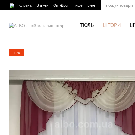
Перейти до основного контенту
Головна
Відгуки
Опт/Дроп
Інше
Блог
ТЮЛЬ
ШТОРИ
Ш
−10%