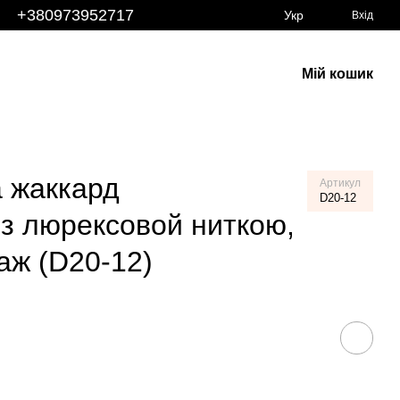
+380973952717
Укр
Вхід
Мій кошик
а жаккард
Артикул
D20-12
з люрексовой ниткою,
аж (D20-12)