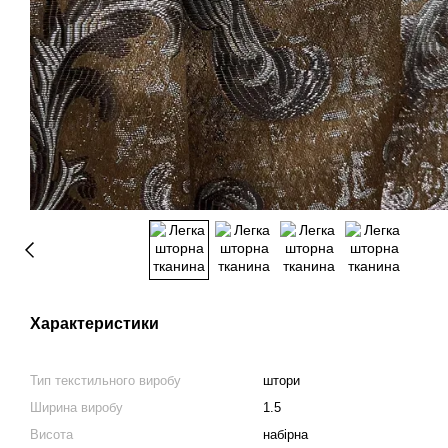
Характеристики
Тип текстильного виробу
штори
Ширина виробу
1.5
Висота
набірна