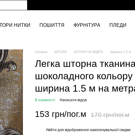
ТОРИ НИТКИ
ПОШИТТЯ
ФУРНІТУРА
ПЛЕДИ
Головна
ШТОРИ
ШТОРИ НА ВІДРІЗ
Ширина 1.5 м
Легка шторна тканин
шоколадного кольору 
ширина 1.5 м на метр
В наявності
Написати відгук
153 грн/пог.м
170 грн/пог.м
Увійти
для відображення накопичувальної скидки
%