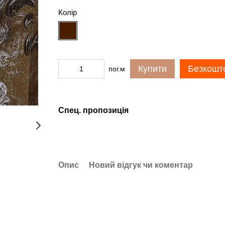
Колір
Купити
Безкошто
пог.м
Спец. пропозиція
Опис
Новий відгук чи коментар