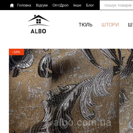
Перейти до основного контенту
Головна
Відгуки
Опт/Дроп
Інше
Блог
ТЮЛЬ
ШТОРИ
Ш
−10%