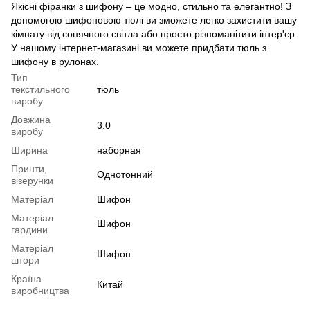
Якісні фіранки з шифону – це модно, стильно та елегантно! З
допомогою шифоновою тюлі ви зможете легко захистити вашу
кімнату від сонячного світла або просто різноманітити інтер'єр.
У нашому інтернет-магазині ви можете придбати тюль з
шифону в рулонах.
Тип
текстильного
тюль
виробу
Довжина
3.0
виробу
Ширина
наборная
Принти,
Однотонний
візерунки
Матеріал
Шифон
Матеріал
Шифон
гардини
Матеріал
Шифон
штори
Країна
Китай
виробництва