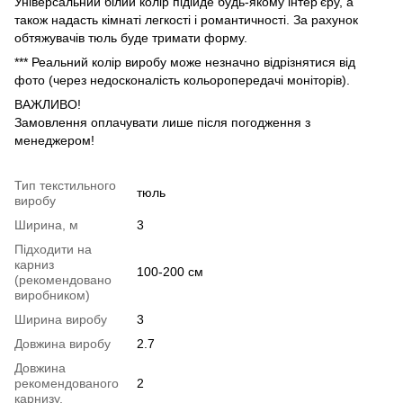
Універсальний білий колір підійде будь-якому інтер'єру, а
також надасть кімнаті легкості і романтичності. За рахунок
обтяжувачів тюль буде тримати форму.
*** Реальний колір виробу може незначно відрізнятися від
фото (через недосконалість кольоропередачі моніторів).
ВАЖЛИВО!
Замовлення оплачувати лише після погодження з
менеджером!
Тип текстильного
тюль
виробу
Ширина, м
3
Підходити на
карниз
100-200 см
(рекомендовано
виробником)
Ширина виробу
3
Довжина виробу
2.7
Довжина
рекомендованого
2
карнизу.