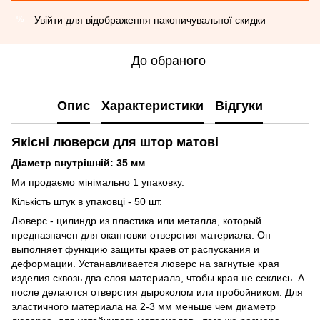
Увійти
для відображення накопичувальної скидки
%
До обраного
Опис
Характеристики
Відгуки
Якісні люверси для штор матові
Діаметр внутрішній: 35 мм
Ми продаємо мінімально 1 упаковку.
Кількість штук в упаковці - 50 шт.
Люверс - цилиндр из пластика или металла, который
предназначен для окантовки отверстия материала. Он
выполняет функцию защиты краев от распускания и
деформации. Устанавливается люверс на загнутые края
изделия сквозь два слоя материала, чтобы края не секлись. А
после делаются отверстия дыроколом или пробойником. Для
эластичного материала на 2-3 мм меньше чем диаметр