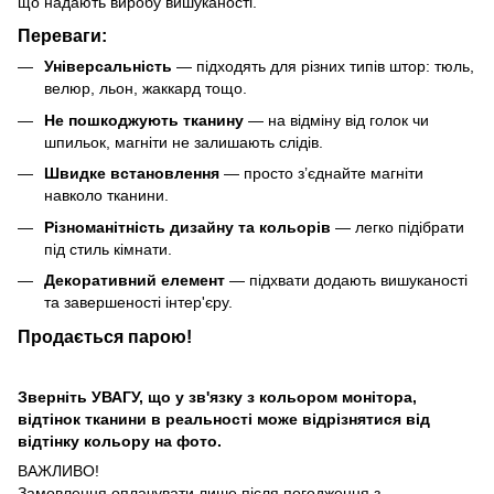
що надають виробу вишуканості.
Переваги:
Універсальність
— підходять для різних типів штор: тюль,
велюр, льон, жаккард тощо.
Не пошкоджують тканину
— на відміну від голок чи
шпильок, магніти не залишають слідів.
Швидке встановлення
— просто з’єднайте магніти
навколо тканини.
Різноманітність дизайну та кольорів
— легко підібрати
під стиль кімнати.
Декоративний елемент
— підхвати додають вишуканості
та завершеності інтер'єру.
Продається парою!
Зверніть УВАГУ, що у зв'язку з кольором монітора,
відтінок тканини в реальності може відрізнятися від
відтінку кольору на фото.
ВАЖЛИВО!
Замовлення оплачувати лише після погодження з