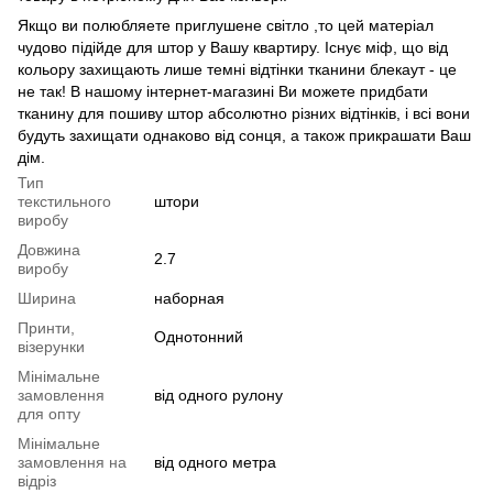
Якщо ви полюбляете приглушене світло ,то цей матеріал
чудово підійде для штор у Вашу квартиру. Існує міф, що від
кольору захищають лише темні відтінки тканини блекаут - це
не так! В нашому інтернет-магазині Ви можете придбати
тканину для пошиву штор абсолютно різних відтінків, і всі вони
будуть захищати однаково від сонця, а також прикрашати Ваш
дім.
Тип
текстильного
штори
виробу
Довжина
2.7
виробу
Ширина
наборная
Принти,
Однотонний
візерунки
Мінімальне
замовлення
від одного рулону
для опту
Мінімальне
замовлення на
від одного метра
відріз