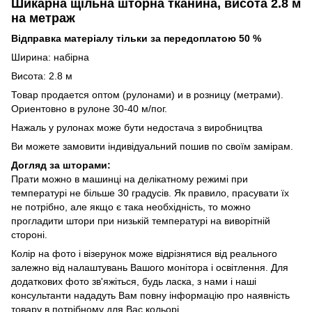
Шикарна щільна шторна тканина, висота 2.8 м
на метраж
Відправка матеріалу тільки за передоплатою 50 %
Ширина: набірна
Висота: 2.8 м
Товар продается оптом (рулонами) и в розницу (метрами).
Ориентовно в рулоне 30-40 м/пог.
Нажаль у рулонах може бути недостача з виробництва
Ви можете замовити індивідуальний пошив по своїм замірам.
Догляд за шторами:
Прати можно в машинці на делікатному режимі при
температурі не більше 30 градусів. Як правило, прасувати їх
не потрібно, але якщо є така необхідність, то можно
прогладити штори при низькій температурі на виворітній
стороні.
Колір на фото і візерунок може відрізнятися від реального
залежно від налаштувань Вашого монітора і освітлення. Для
додаткових фото зв'яжіться, будь ласка, з нами і наші
консультанти нададуть Вам повну інформацію про наявність
товару в потрібному для Вас кольорі.