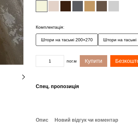
Комплектація:
Штори на тасьмі 200×270
Штори на тасьмі
Купити
Безкошто
пог.м
Спец. пропозиція
Опис
Новий відгук чи коментар