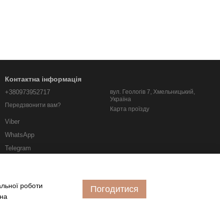
Контактна інформація
+380973952717
вул. Геологів 7, Хмельницький,
Україна
Передзвонити вам?
Карта проїзду
Viber
WhatsApp
Telegram
albo.km.ua@gmail.com
альної роботи
Погодитися
 на