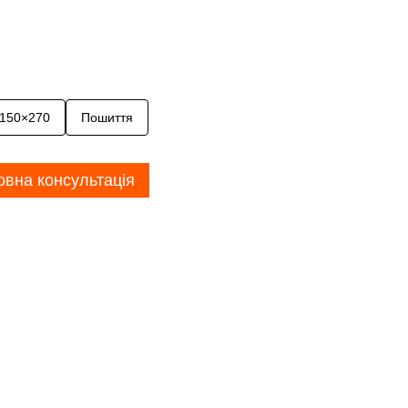
 150×270
Пошиття
вна консультація