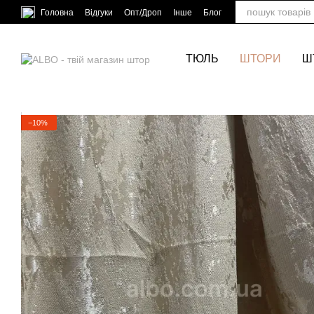
Перейти до основного контенту
Головна
Відгуки
Опт/Дроп
Інше
Блог
ТЮЛЬ
ШТОРИ
Ш
−10%