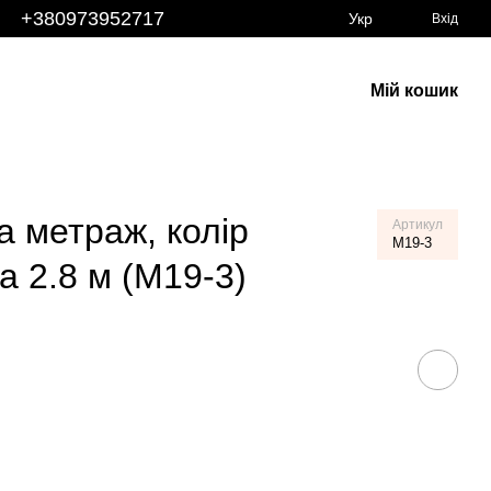
+380973952717
Укр
Вхід
Мій кошик
 метраж, колір
Артикул
M19-3
а 2.8 м (M19-3)