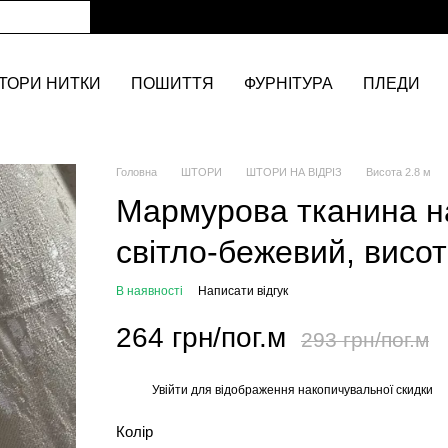
ТОРИ НИТКИ
ПОШИТТЯ
ФУРНІТУРА
ПЛЕДИ
Головна
ШТОРИ
ШТОРИ НА ВІДРІЗ
Висота 2.8 м
Мармурова тканина на
світло-бежевий, висот
В наявності
Написати відгук
264 грн/пог.м
293 грн/пог.м
Увійти
для відображення накопичувальної скидки
%
Колір