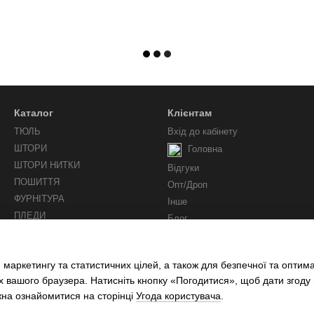
Каталог
Клієнтам
ТЮЛЬ
Вхід до кабінету
ШТОРИ
Головна
ШТОРИ НИТКИ
Відгуки
ПОШИТТЯ
Опт/Дроп
ФУРНІТУРА
Інше
ПЛЕДИ
Блог
Ми у соцмережах
 маркетингу та статистичних цілей, а також для безпечної та оптим
х вашого браузера. Натисніть кнопку «Погодитися», щоб дати згоду
жна ознайомитися на сторінці
Угода користувача
.