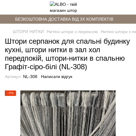
БЕЗКОШТОВНА ДОСТАВКА ВІД 3Х КОМПЛЕКТІВ
ШТОРИ НИТКИ
Нитяні штори з люрексом
Нитяні штори з л
Штори серпанок для спальні будинку
кухні, штори нитки в зал хол
передпокій, штори-нитки в спальню
Графіт-сіро-білі (NL-308)
Артикул:
NL-308
Написати відгук
−5%