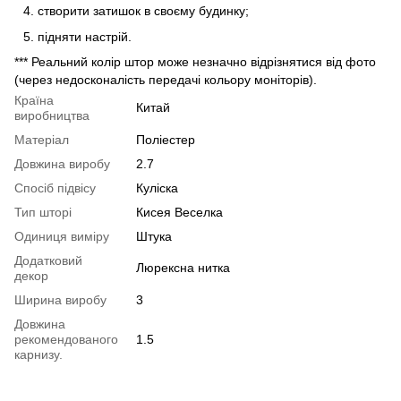
створити затишок в своєму будинку;
підняти настрій.
*** Реальний колір штор може незначно відрізнятися від фото
(через недосконалість передачі кольору моніторів).
Країна
Китай
виробництва
Матеріал
Поліестер
Довжина виробу
2.7
Спосіб підвісу
Куліска
Тип шторі
Кисея Веселка
Одиниця виміру
Штука
Додатковий
Люрексна нитка
декор
Ширина виробу
3
Довжина
рекомендованого
1.5
карнизу.