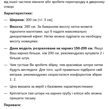
від іншої частини кімнати або зробити перегородку в дверному
отворі.
Характеристики:
Ширина:
300 см (+/- 3 см);
Висота:
280 см. За бажанням висоту ниток можете
підхопити магнітами, що б надати максимально
декоративний ефект. Нитки можна підрізати на необхідну
висоту ножицями.
Дана модель розрахована на карниз 150-200 см.
Якщо
Ваш карниз більше, ніж 200 см, рекомендуємо купувати 2 і
більше штук.
Чим густіше Ви зробите збірку, тим красивіше штори нитки
будуть виглядати. Для того, щоб правильно підібрати свій
метраж, рекомендуємо скористатися коефіцієнтом збірки
1: 2.
Ціна вказана за виріб з базовими характеристиками.
Кріпляться такі штори на карниз-трубу і кліпси або можна
пришити тасьму.
Переваги: