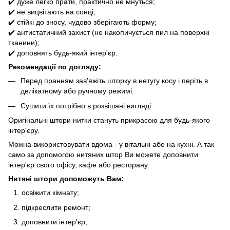
✔️ дуже легко прати, практично не мнуться;
✔️ не вицвітають на сонці;
✔️ стійкі до зносу, чудово зберігають форму;
✔️ антистатичний захист (не накопичується пил на поверхні
тканини);
✔️ доповнять будь-який інтер'єр.
Рекомендації по догляду:
Перед пранням зав'яжіть шторку в нетугу косу і періть в
делікатному або ручному режимі.
Сушити їх потрібно в розвішані вигляді.
Оригінальні штори нитки стануть прикрасою для будь-якого
інтер'єру.
Можна використовувати вдома - у вітальні або на кухні. А так
само за допомогою нитяних штор Ви можете доповнити
інтер'єр свого офісу, кафе або ресторану.
Нитяні штори допоможуть Вам:
освіжити кімнату;
підкреслити ремонт;
доповнити інтер'єр;