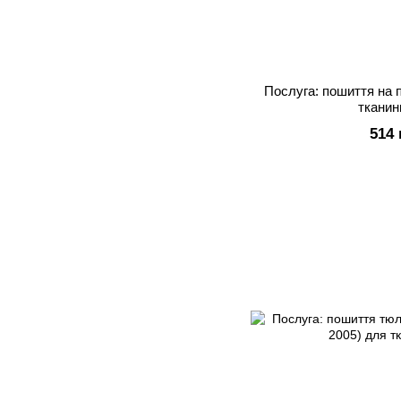
Послуга: пошиття на 
тканин
514 