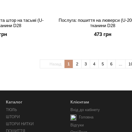
та штор на тасьмі (U-
Послуга: пошиття на люверси (U-20
канини D28
тканини D28
грн
473 грн
Назад
1
2
3
4
5
6
...
1
Каталог
Клієнтам
ТЮЛЬ
Вхід до кабінету
ШТОРИ
Головна
ШТОРИ НИТКИ
Відгуки
ПОШИТТЯ