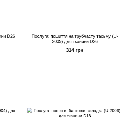
нини D26
Послуга: пошиття на трубчасту тасьму (U-
2009) для тканини D26
314 грн