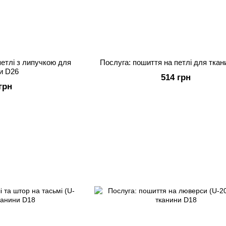
петлі з липучкою для
Послуга: пошиття на петлі для тка
и D26
514 грн
грн