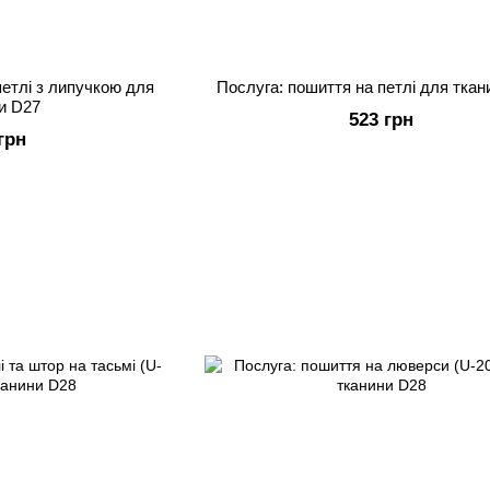
петлі з липучкою для
Послуга: пошиття на петлі для тка
и D27
523 грн
грн