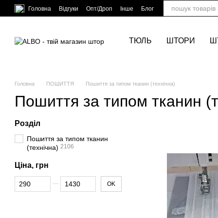
Перейти до основного контенту
Головна
Відгуки
Опт/Дроп
Інше
Блог
ТЮЛЬ
ШТОРИ
Ш
Головна
ПОШИТТЯ
Пошиття за типом тканин (технічна)
Пошиття за типом тканин (т
Розділ
Пошиття за типом тканин
2106
(технічна)
Ціна, грн
Від Ціна, грн
До Ціна, грн
OK