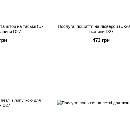
та штор на тасьмі (U-
Послуга: пошиття на люверси (U-20
канини D27
тканини D27
грн
473 грн