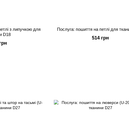
петлі з липучкою для
Послуга: пошиття на петлі для тка
и D18
514 грн
грн