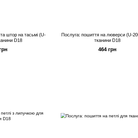
та штор на тасьмі (U-
Послуга: пошиття на люверси (U-20
канини D18
тканини D18
грн
464 грн