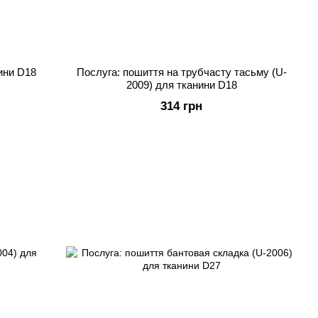
нини D18
Послуга: пошиття на трубчасту тасьму (U-
2009) для тканини D18
314 грн