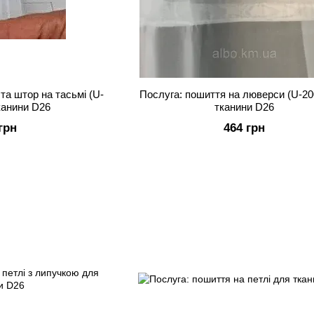
та штор на тасьмі (U-
Послуга: пошиття на люверси (U-20
канини D26
тканини D26
грн
464 грн