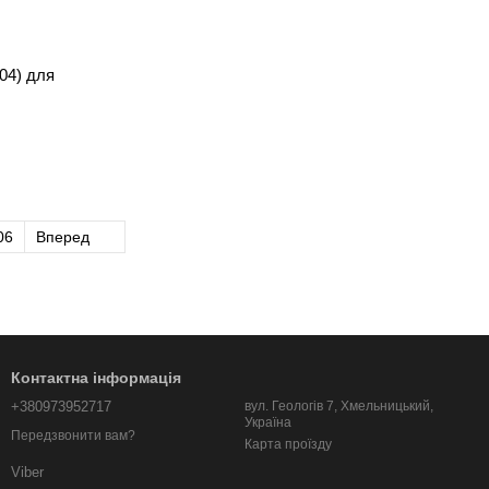
04) для
06
Вперед
Контактна інформація
+380973952717
вул. Геологів 7, Хмельницький,
Україна
Передзвонити вам?
Карта проїзду
Viber