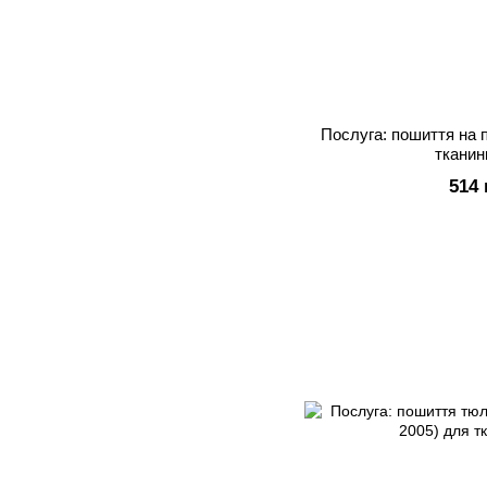
Послуга: пошиття на 
тканин
514 