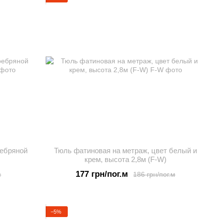
ребряной
Тюль фатиновая на метраж, цвет белый и
крем, высота 2,8м (F-W)
177 грн/пог.м
м
186 грн/пог.м
−5%