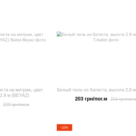
иста на метраж, цвет
Белый тюль из батиста, высота 2.8 м (
2.8 м (BEYAZ)
203 грн/пог.м
214 грн/пог.
223 грн/пог.м
−10%