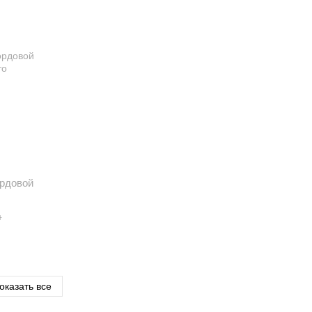
ордовой
м
оказать все