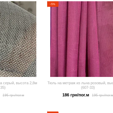
−5%
а серый, высота 2,8м
Тюль на метраж из льна розовый, вы
-35)
(607-33)
186 грн/пог.м
195 грн/пог.м
195 грн/пог.