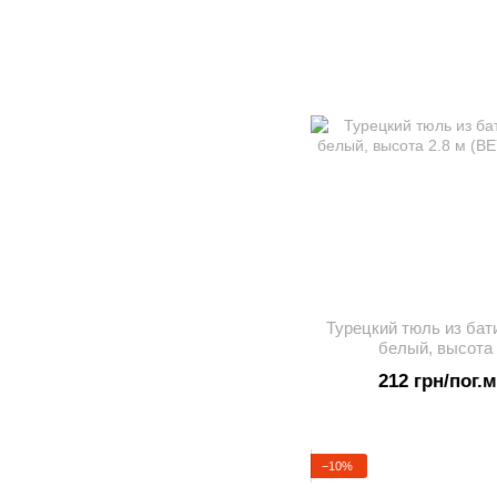
Турецкий тюль из бат
белый, высота 
212 грн/пог.м
−10%