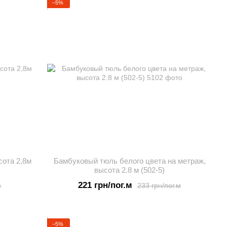
−5%
сота 2,8м
Бамбуковый тюль белого цвета на метраж,
высота 2.8 м (502-5)
221 грн/пог.м
м
233 грн/пог.м
−5%