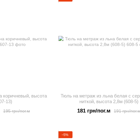
а коричневый, высота
Тюль на метраж из льна белая с се
07-13)
ниткой, высота 2,8м (608-5)
181 грн/пог.м
195 грн/пог.м
191 грн/пог.
−5%