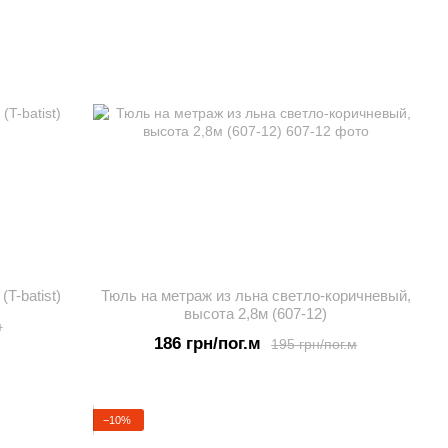
T-batist)
Тюль на метраж из льна светло-коричневый,
высота 2,8м (607-12)
м
186 грн/пог.м
195 грн/пог.м
−10%