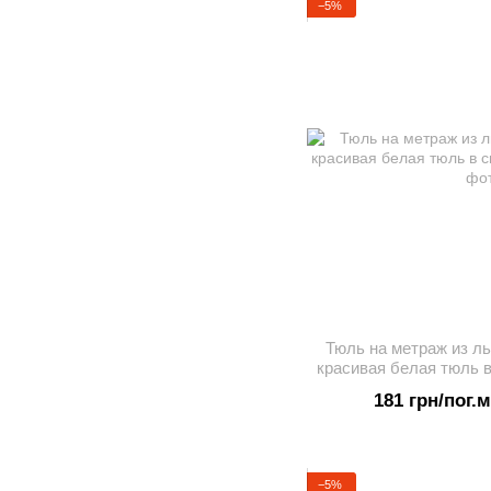
−5%
Тюль на метраж из ль
красивая белая тюль в
181 грн/пог.м
−5%