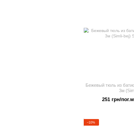
Бежевый тюль из батис
3м (Sim
251 грн/пог.м
−10%