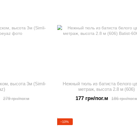
ком, высота 3м (Simli-
Нежный тюль из батиста белого цв
az)
метраж, высота 2.8 м (606)
177 грн/пог.м
279 грн/пог.м
186 грн/пог.
−10%