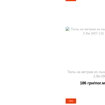
Тюль на метраж из льн
2,8м (6
186 грн/пог.м
−5%