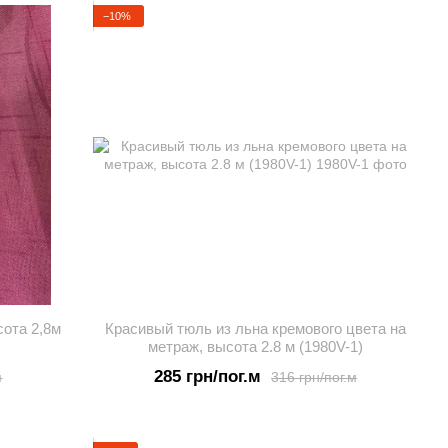
−10%
сота 2,8м
Красивый тюль из льна кремового цвета на
метраж, высота 2.8 м (1980V-1)
285 грн/пог.м
м
316 грн/пог.м