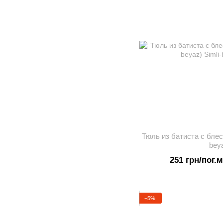
Тюль из батиста с блес
bey
251 грн/пог.м
−5%