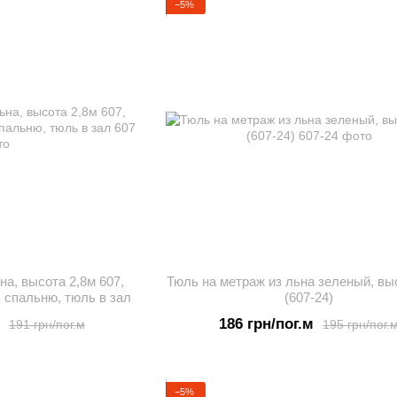
−5%
на, высота 2,8м 607,
Тюль на метраж из льна зеленый, вы
 спальню, тюль в зал
(607-24)
186 грн/пог.м
191 грн/пог.м
195 грн/пог.
−5%