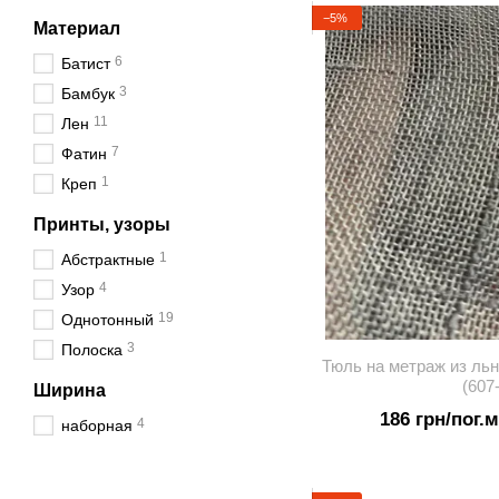
−5%
Материал
6
Батист
3
Бамбук
11
Лен
7
Фатин
1
Креп
Принты, узоры
1
Абстрактные
4
Узор
19
Однотонный
3
Полоска
Тюль на метраж из льн
(607
Ширина
186 грн/пог.м
4
наборная