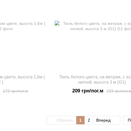
 цвете, высота 1,6м (
Тюль белого цвета, на метраж, с к
 )
ниткой, высота 3 м (G1)
209 грн/пог.м
172 грн/пог.м
233 грн/пог.
Обратно
1
2
Вперед
П