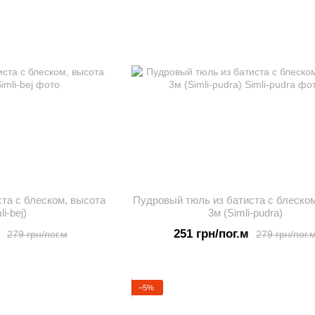
та с блеском, высота
Пудровый тюль из батиста с блеско
li-bej)
3м (Simli-pudra)
251 грн/пог.м
279 грн/пог.м
279 грн/пог.
−5%