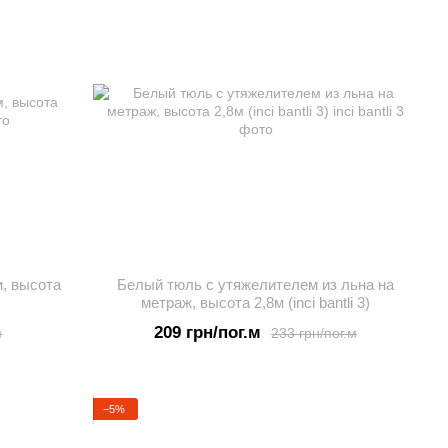
м, высота
Белый тюль с утяжелителем из льна на
метраж, высота 2,8м (inci bantli 3)
209 грн/пог.м
м
233 грн/пог.м
−5%