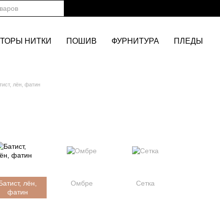
ТОРЫ НИТКИ
ПОШИВ
ФУРНИТУРА
ПЛЕДЫ
тист, лён, фатин
Батист, лён,
Омбре
Сетка
фатин