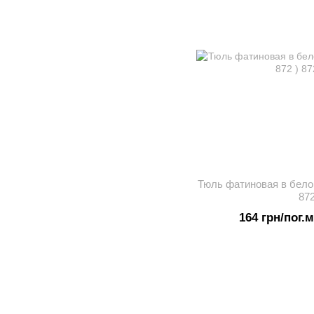
Тюль фатиновая в белом
872
164 грн/пог.м