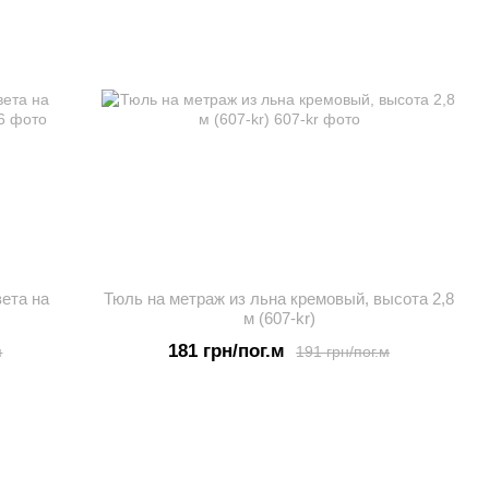
ета на
Тюль на метраж из льна кремовый, высота 2,8
м (607-kr)
181 грн/пог.м
м
191 грн/пог.м