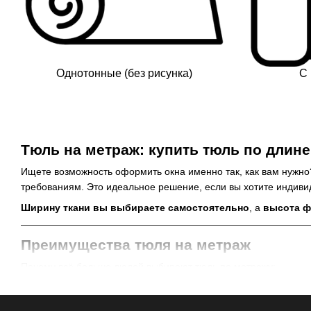
Однотонные (без рисунка)
С 
Тюль на метраж: купить тюль по длине
Ищете возможность оформить окна именно так, как вам нужно
требованиям. Это идеальное решение, если вы хотите индивид
Ширину ткани вы выбираете самостоятельно
, а
высота ф
Преимущества тюля на метраж
Почему всё больше людей выбирают тюль по метражу:
✅
Индивидуальный размер
— покупаете ровно столько, 
✅
Подходит для любых окон
— стандартных и нестанда