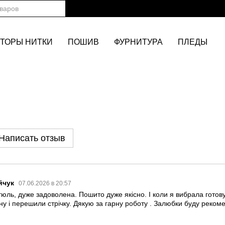
ТОРЫ НИТКИ
ПОШИВ
ФУРНИТУРА
ПЛЕДЫ
Написать отзыв
йчук
07.06.2026 в 20:57
юль, дуже задоволена. Пошито дуже якісно. І коли я вибрала готову
 і перешили стрічку. Дякую за гарну роботу . Залюбки буду рекомен