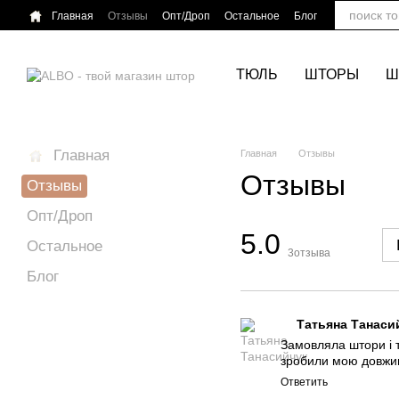
Перейти к основному контенту
Главная
Отзывы
Опт/Дроп
Остальное
Блог
ТЮЛЬ
ШТОРЫ
Ш
Главная
Главная
Отзывы
Отзывы
Отзывы
Опт/Дроп
5.0
Остальное
3
отзыва
Блог
Татьяна Танаси
Замовляла штори і т
зробили мою довжину
Ответить