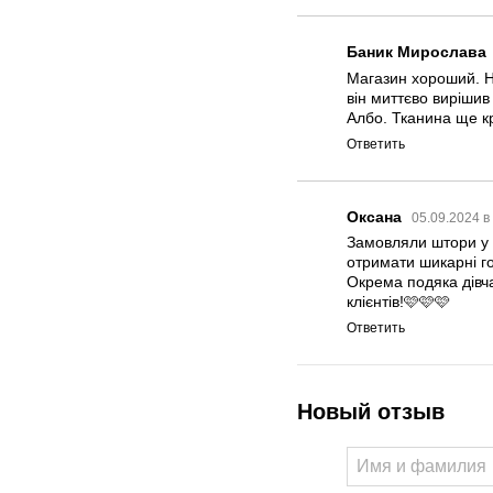
Баник Мирослава
Магазин хороший. Н
він миттєво виріши
Албо. Тканина ще кр
Ответить
Оксана
05.09.2024 в
Замовляли штори у л
отримати шикарні го
Окрема подяка дівч
клієнтів!🩷🩷🩷
Ответить
Новый отзыв