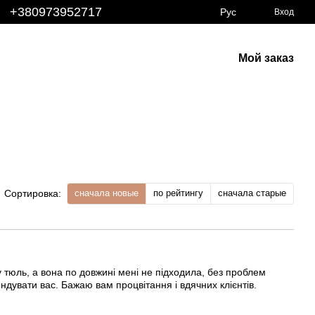
+380973952717
Рус
Вход
Мой заказ
сначала новые
по рейтингу
сначала старые
Сортировка:
 тюль, а вона по довжині мені не підходила, без проблем
дувати вас. Бажаю вам процвітання і вдячних клієнтів.