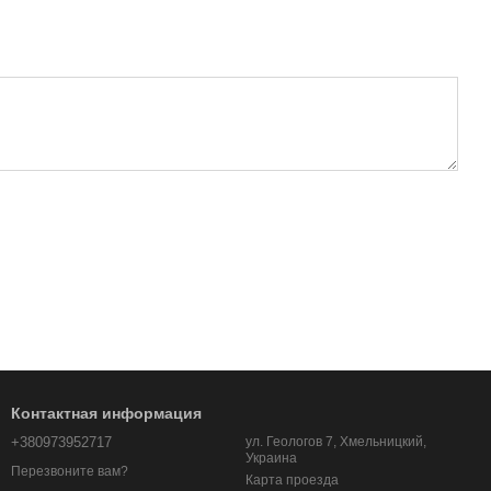
Контактная информация
+380973952717
ул. Геологов 7, Хмельницкий,
Украина
Перезвоните вам?
Карта проезда