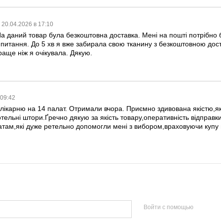
20.04.2026 в 17:10
а даний товар була безкоштовна доставка. Мені на пошті потрібно 
в питання. До 5 хв я вже забирала свою тканину з безкоштовною до
аще ніж я очікувала. Дякую.
 09:42
ікарню на 14 палат. Отримали вчора. Приємно здивована якістю,як ма
тельні штори.Ґречно дякую за якість товару,оперативність відправ
атам,які дуже ретельно допомогли мені з вибором,враховуючи купу
Войти с помощью