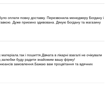
було оплати повну доставку. Перезвонила менеджеру Богдану і
ставкою. Дуже приємно здивована. Дякую Богдану та магазину
теріала.так і пошиття.Дівчата в лікарні взагалі не очікували
ки,залюбки буду радити знайомим вашу фірму!
 нюансів замовлення.Бажаю вам процвітання та вдячних