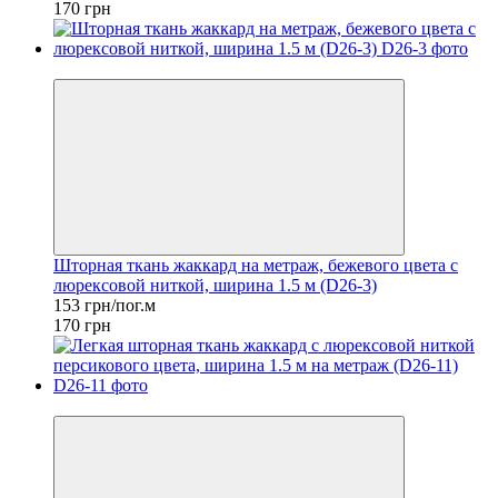
170 грн
−10%
Шторная ткань жаккард на метраж, бежевого цвета c
люрексовой ниткой, ширина 1.5 м (D26-3)
153 грн/пог.м
170 грн
−10%