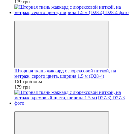
179 грн
−10%
Шторная ткань жаккард с люрексовой ниткой, на
метраж, серого цвета, ширина 1.5 м (D28-4)
161 грн/пог.м
179 грн
−10%