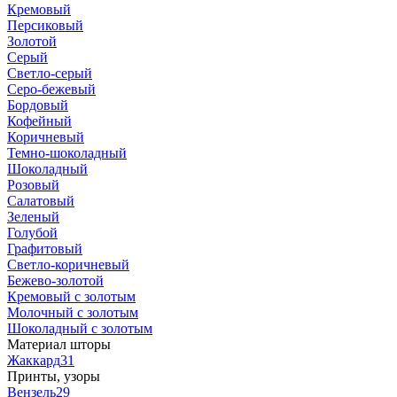
Кремовый
Персиковый
Золотой
Серый
Светло-серый
Серо-бежевый
Бордовый
Кофейный
Коричневый
Темно-шоколадный
Шоколадный
Розовый
Салатовый
Зеленый
Голубой
Графитовый
Светло-коричневый
Бежево-золотой
Кремовый с золотым
Молочный с золотым
Шоколадный с золотым
Материал шторы
Жаккард
31
Принты, узоры
Вензель
29