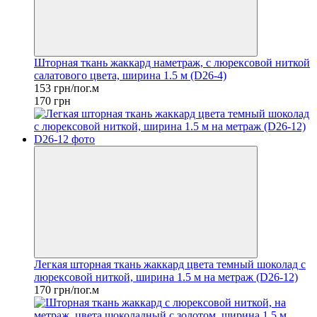
Шторная ткань жаккард наметраж, с люрексовой ниткой
салатового цвета, ширина 1.5 м (D26-4)
153 грн/пог.м
170 грн
Легкая шторная ткань жаккард цвета темный шоколад с
люрексовой ниткой, ширина 1.5 м на метраж (D26-12)
170 грн/пог.м