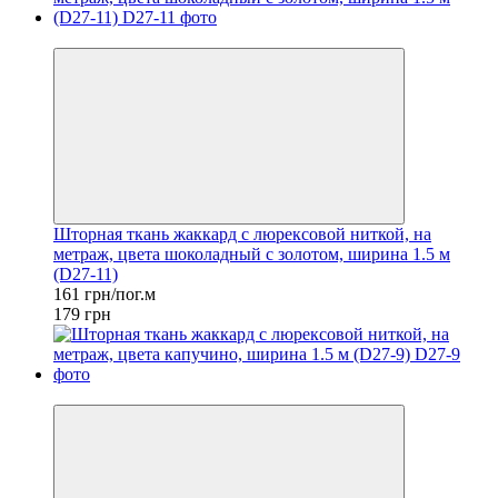
−10%
Шторная ткань жаккард с люрексовой ниткой, на
метраж, цвета шоколадный с золотом, ширина 1.5 м
(D27-11)
161 грн/пог.м
179 грн
−10%