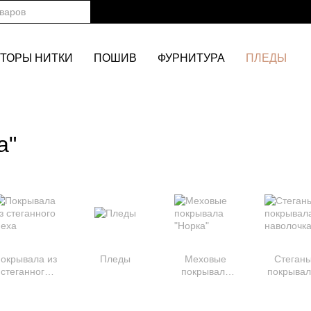
ТОРЫ НИТКИ
ПОШИВ
ФУРНИТУРА
ПЛЕДЫ
а"
окрывала из
Пледы
Меховые
Стеган
стеганного
покрывала
покрывал
меха
"Норка"
наволочк