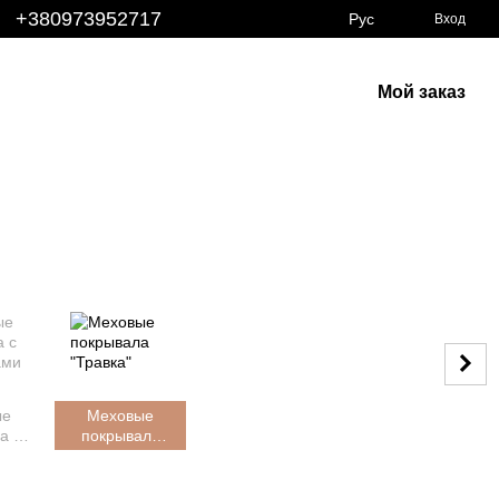
+380973952717
Рус
Вход
Мой заказ
ые
Меховые
а с
покрывала
ами
"Травка"