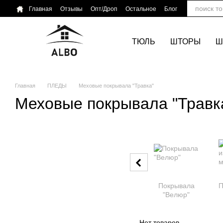
Перейти к основному контенту
Главная
Отзывы
Опт/Дроп
Остальное
Блог
ТЮЛЬ
ШТОРЫ
Ш
Главная
ПЛЕДЫ
Меховые покрывала "Травка"
Меховые покрывала "Травк
Покрывала
П
"Велюр"
Нет товаров