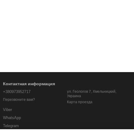
Контактная информация
+380973952717
ул. Геологов 7, Хмельницкий,
Украина
Перезвоните вам?
Карта проезда
Viber
WhatsApp
Telegram
albo.km.ua@gmail.com