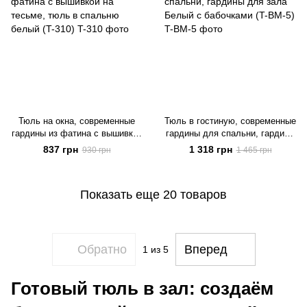
Тюль на окна, современные
Тюль в гостиную, современные
гардины из фатина с вышивкой
гардины для спальни, гардины
на тесьме, тюль в спальню
для зала Белый с бабочками
837 грн
1 318 грн
930 грн
1 465 грн
белый (T-310)
(T-BM-5)
Показать еще 20 товаров
Обратно
Вперед
1
из 5
Готовый тюль в зал: создаём