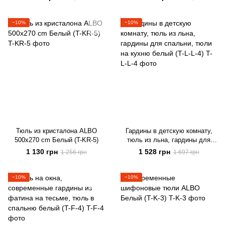
−10%
−10%
Тюль из кристалона ALBO
Гардины в детскую комнату,
500x270 cm Белый (T-KR-5)
тюль из льна, гардины для
спальни, тюли на кухню белый
1 130 грн
1 528 грн
1 256 грн
1 697 грн
(T-L-L-4)
−10%
−10%