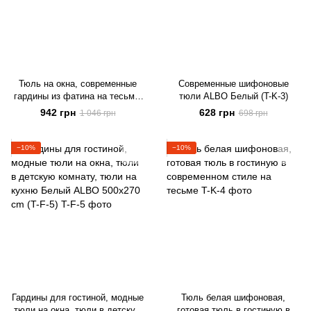
Тюль на окна, современные
Современные шифоновые
гардины из фатина на тесьме,
тюли ALBO Белый (T-K-3)
тюль в спальню белый (T-F-4)
942 грн
628 грн
1 046 грн
698 грн
−10%
−10%
Гардины для гостиной, модные
Тюль белая шифоновая,
тюли на окна, тюли в детскую
готовая тюль в гостиную в