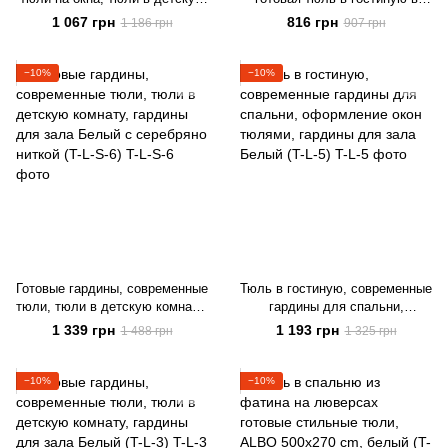
комнату, тюли на кухню Белый
современном стиле на тесьме
1 067 грн
816 грн
1 186 грн
907 грн
ALBO 500x270 cm (T-F-5)
−10%
−10%
Готовые гардины, современные
Тюль в гостиную, современные
тюли, тюли в детскую комнату,
гардины для спальни,
гардины для зала Белый с
оформление окон тюлями,
1 339 грн
1 193 грн
1 488 грн
1 325 грн
серебряно ниткой (T-L-S-6)
гардины для зала Белый (T-L-
5)
−10%
−10%