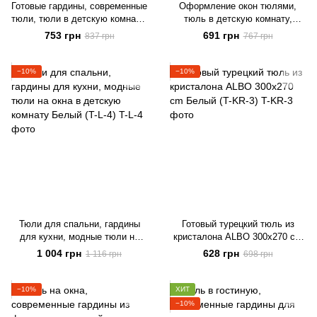
Готовые гардины, современные
Оформление окон тюлями,
тюли, тюли в детскую комнату,
тюль в детскую комнату,
гардины для зала Белый с
современные гардины,
753 грн
691 грн
837 грн
767 грн
серебряной нитко (T-L-S-3)
гардины для зала Белый (T-F-
3)
−10%
−10%
Тюли для спальни, гардины
Готовый турецкий тюль из
для кухни, модные тюли на
кристалона ALBO 300x270 cm
окна в детскую комнату Белый
Белый (T-KR-3)
1 004 грн
628 грн
1 116 грн
698 грн
(T-L-4)
−10%
ХИТ
−10%