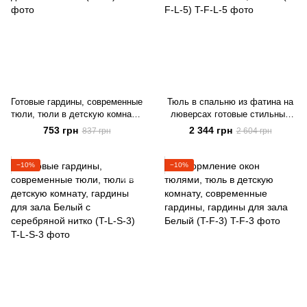
Готовые гардины, современные
Тюль в спальню из фатина на
тюли, тюли в детскую комнату,
люверсах готовые стильные
гардины для зала Белый (T-L-
тюли, ALBO 500x270 cm,
753 грн
2 344 грн
837 грн
2 604 грн
3)
белый (T-F-L-5)
−10%
−10%