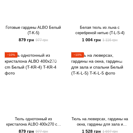
Готовые гардины ALBO Белый
Белая тюль из льна с
(T-K-5)
серебреной нитью (T-L-S-4)
879 грн
1 004 грн
977 грн
1 116 грн
−10%
−10%
Тюль однотонный из
Тюль на люверсах, гардины на
кристалона ALBO 400x270 cm
окна, гардины для зала и
Белый (T-KR-4)
спальни Белый (T-K-L-5)
879 грн
1 528 грн
977 грн
1 697 грн