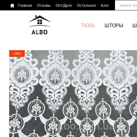
Перейти к основному контенту
Главная
Отзывы
Опт/Дроп
Остальное
Блог
ТЮЛЬ
ШТОРЫ
Ш
−10%