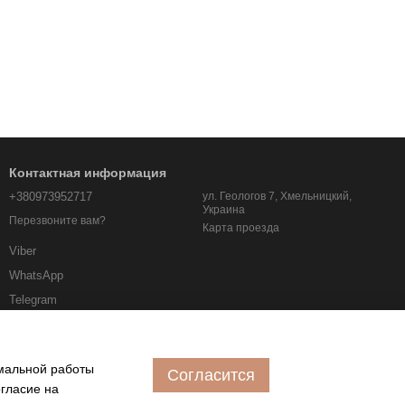
Контактная информация
+380973952717
ул. Геологов 7, Хмельницкий,
Украина
Перезвоните вам?
Карта проезда
Viber
WhatsApp
Telegram
albo.km.ua@gmail.com
имальной работы
Согласится
огласие на