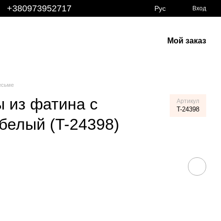
+380973952717
Рус
Вход
Мой заказ
есьме
ы из фатина с
Артикул
T-24398
белый (T-24398)