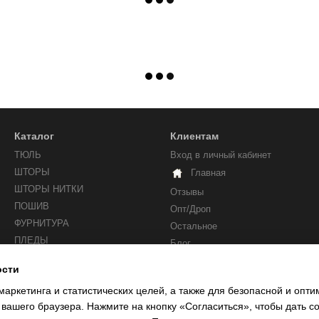
Каталог
Клиентам
ТЮЛЬ
Вход в личный кабинет
ШТОРЫ
Главная
ШТОРЫ НИТКИ
Отзывы
ПОШИВ
Опт/Дроп
ФУРНИТУРА
Остальное
ПЛЕДЫ
Блог
ости
Мы в соцсетях
маркетинга и статистических целей, а также для безопасной и опт
 вашего браузера. Нажмите на кнопку «Согласиться», чтобы дать с