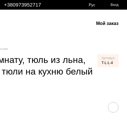
+380973952717
Рус
Вход
Мой заказ
есьме
мнату, тюль из льна,
Артикул
T-L-L-4
 тюли на кухню белый