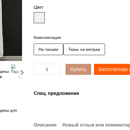
Цвет
Комплектация:
На тасьме
Ткань на метраж
Купить
Бесплатная 
Спец. предложение
рдины для
Описание
Новый отзыв или коммента