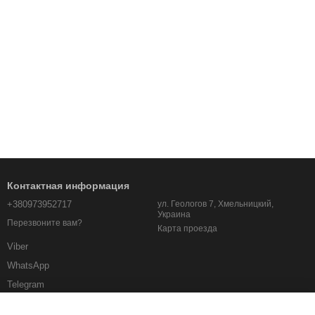
Контактная информация
+380973952717
ул. Геологов 7, Хмельницкий,
Украина
Перезвоните вам?
Карта проезда
Viber
WhatsApp
Telegram
albo.km.ua@gmail.com