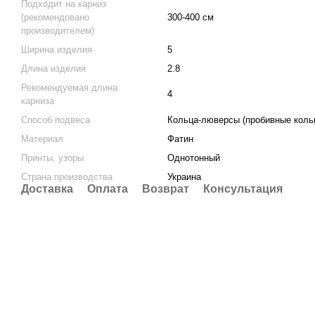
Подходит на карниз
(рекомендовано
300-400 см
производителем)
Ширина изделия
5
Длина изделия
2.8
Рекомендуемая длина
4
карниза
Способ подвеса
Кольца-люверсы (пробивные коль
Материал
Фатин
Принты, узоры
Однотонный
Страна производства
Украина
Доставка
Оплата
Возврат
Консультация