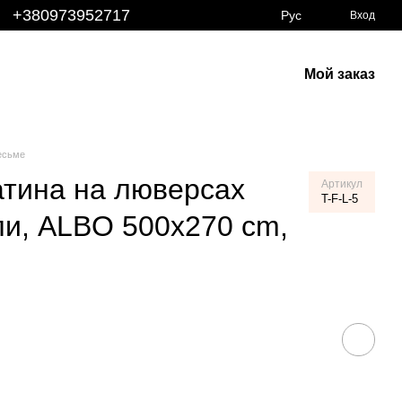
+380973952717
Рус
Вход
Мой заказ
есьме
атина на люверсах
Артикул
T-F-L-5
ли, ALBO 500x270 cm,