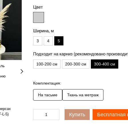
Цвет
Ширина, м
3
4
5
Подходит на карниз (рекомендовано производи
100-200 см
200-300 см
300-400 см
Комплектация:
На тасьме
Ткань на метраж
версах
Купить
Бесплатная 
-L-5)