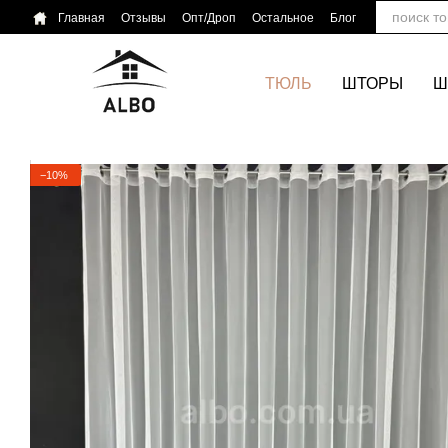
Перейти к основному контенту
Главная
Отзывы
Опт/Дроп
Остальное
Блог
ТЮЛЬ
ШТОРЫ
Ш
−10%