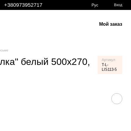
+380973952717
Рус
Вход
Мой заказ
есьме
лка" белый 500х270,
Артикул
T-L-
LIS113-5