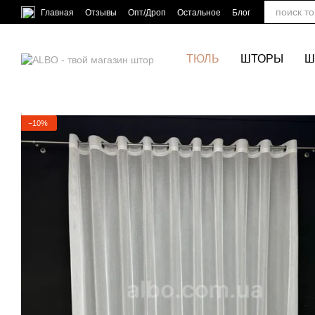
Перейти к основному контенту
Главная
Отзывы
Опт/Дроп
Остальное
Блог
ТЮЛЬ
ШТОРЫ
Ш
−10%