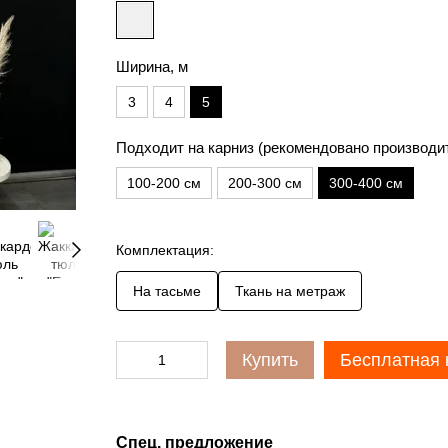
Ширина, м
3
4
5
Подходит на карниз (рекомендовано производи
100-200 см
200-300 см
300-400 см
Комплектация:
На тасьме
Ткань на метраж
Купить
Бесплатная 
Спец. предложение