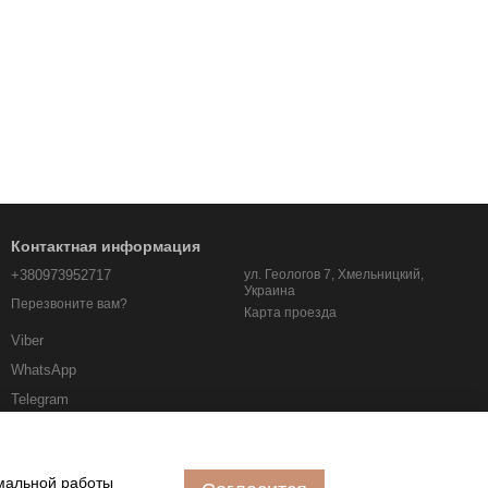
Контактная информация
+380973952717
ул. Геологов 7, Хмельницкий,
Украина
Перезвоните вам?
Карта проезда
Viber
WhatsApp
Telegram
albo.km.ua@gmail.com
имальной работы