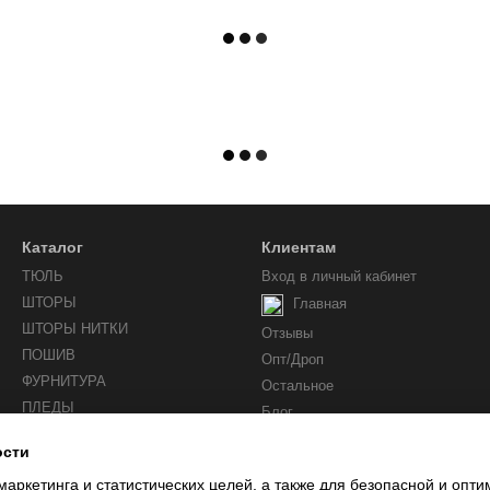
Каталог
Клиентам
ТЮЛЬ
Вход в личный кабинет
ШТОРЫ
Главная
ШТОРЫ НИТКИ
Отзывы
ПОШИВ
Опт/Дроп
ФУРНИТУРА
Остальное
ПЛЕДЫ
Блог
ости
Мы в соцсетях
маркетинга и статистических целей, а также для безопасной и опт