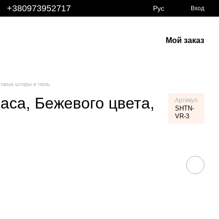
+380973952717
Рус
Вход
Мой заказ
товые шторы и тюль
аса, Бежевого цвета,
Артикул
SHTN-
VR-3