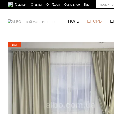
Перейти к основному контенту
Главная
Отзывы
Опт/Дроп
Остальное
Блог
ТЮЛЬ
ШТОРЫ
Ш
−10%