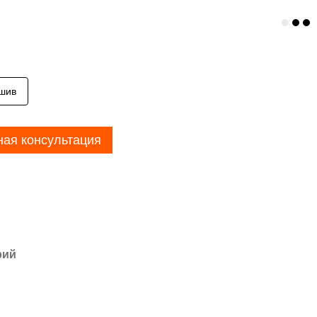
шив
ная консультация
рий