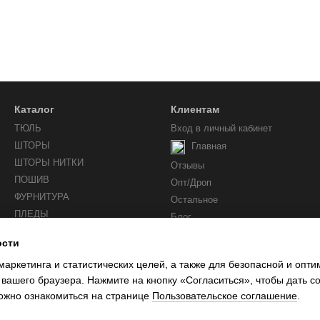
Каталог
Клиентам
ТЮЛЬ
Вход в личный кабинет
ШТОРЫ
Главная
ШТОРЫ НИТКИ
Отзывы
ПОШИВ
Опт/Дроп
ФУРНИТУРА
Остальное
ПЛЕДЫ
Блог
ости
Мы в соцсетях
маркетинга и статистических целей, а также для безопасной и опт
 вашего браузера. Нажмите на кнопку «Согласиться», чтобы дать с
ожно ознакомиться на странице
Пользовательское соглашение
.