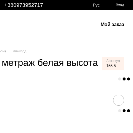
+380973952717
Рус
Вход
Мой заказ
ром)
Жаккард
 метраж белая высота
Артикул
155-5