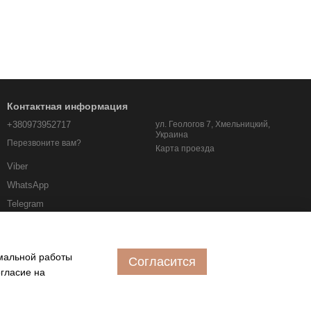
Контактная информация
+380973952717
ул. Геологов 7, Хмельницкий,
Украина
Перезвоните вам?
Карта проезда
Viber
WhatsApp
Telegram
albo.km.ua@gmail.com
имальной работы
Согласится
огласие на