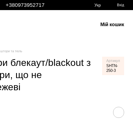
+380973952717
Укр
Вхід
Мій кошик
 штори та тюль
и блекаут/blackout з
Артикул
SHTN-
250-3
ри, що не
ежеві