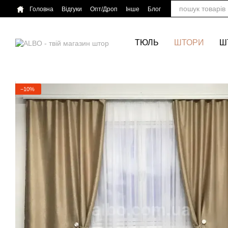
Перейти до основного контенту
Головна
Відгуки
Опт/Дроп
Інше
Блог
ТЮЛЬ
ШТОРИ
Ш
−10%