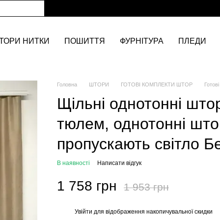
ТОРИ НИТКИ
ПОШИТТЯ
ФУРНІТУРА
ПЛЕДИ
Головна
ШТОРИ
ГОТОВІ КОМПЛЕКТИ ШТОР
Готові
Щільні однотонні штор
тюлем, однотонні што
пропускають світло Б
В наявності
Написати відгук
1 758 грн
1 953 грн
Увійти
для відображення накопичувальної скидки
%