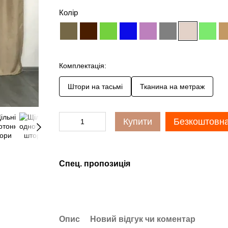
Колір
Комплектація:
Штори на тасьмі
Тканина на метраж
Купити
Безкоштовна
Спец. пропозиція
Опис
Новий відгук чи коментар