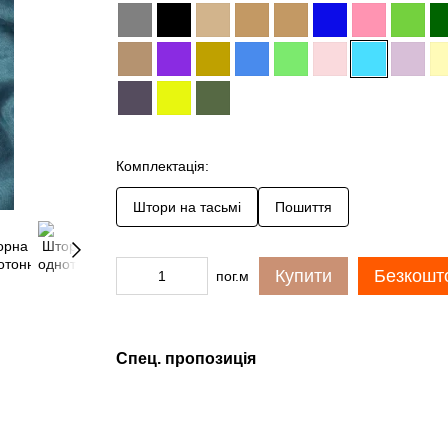
Комплектація:
Штори на тасьмі
Пошиття
Купити
Безкошто
пог.м
Спец. пропозиція