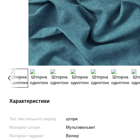
Характеристики
Тип текстильного виробу
штори
Матеріал штори
Мультивельвет
Матеріал гардини
Велюр