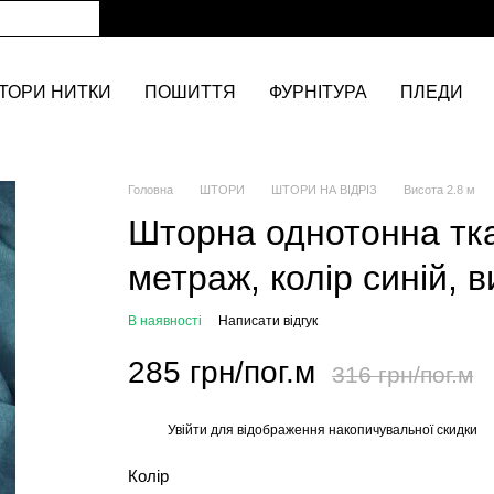
ТОРИ НИТКИ
ПОШИТТЯ
ФУРНІТУРА
ПЛЕДИ
Головна
ШТОРИ
ШТОРИ НА ВІДРІЗ
Висота 2.8 м
Шторна однотонна тк
метраж, колір синій, в
В наявності
Написати відгук
285 грн/пог.м
316 грн/пог.м
Увійти
для відображення накопичувальної скидки
%
Колір