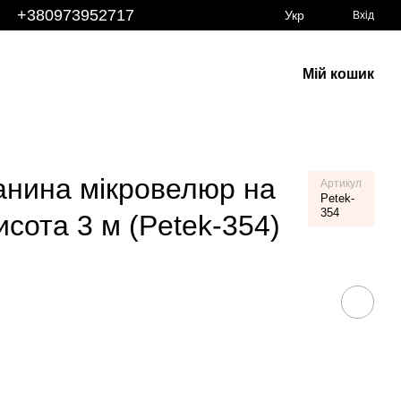
+380973952717
Укр
Вхід
Мій кошик
анина мікровелюр на
Артикул
Petek-
354
исота 3 м (Petek-354)