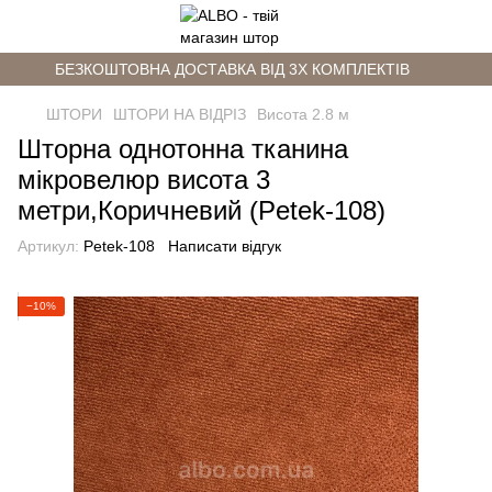
БЕЗКОШТОВНА ДОСТАВКА ВІД 3Х КОМПЛЕКТІВ
ШТОРИ
ШТОРИ НА ВІДРІЗ
Висота 2.8 м
Шторна однотонна тканина
мікровелюр висота 3
метри,Коричневий (Petek-108)
Артикул:
Petek-108
Написати відгук
−10%