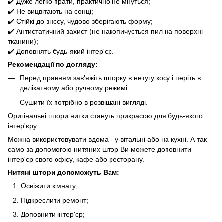
✔️ Дуже легко прати, практично не мнуться;
✔️ Не вицвітають на сонці;
✔️ Стійкі до зносу, чудово зберігають форму;
✔️ Антистатичний захист (не накопичується пил на поверхні
тканини);
✔️ Доповнять будь-який інтер'єр.
Рекомендації по догляду:
Перед пранням зав'яжіть шторку в нетугу косу і періть в
делікатному або ручному режимі.
Сушити їх потрібно в розвішані вигляді.
Оригінальні штори нитки стануть прикрасою для будь-якого
інтер'єру.
Можна використовувати вдома - у вітальні або на кухні. А так
само за допомогою нитяних штор Ви можете доповнити
інтер'єр свого офісу, кафе або ресторану.
Нитяні штори допоможуть Вам:
Освіжити кімнату;
Підкреслити ремонт;
Доповнити інтер'єр;