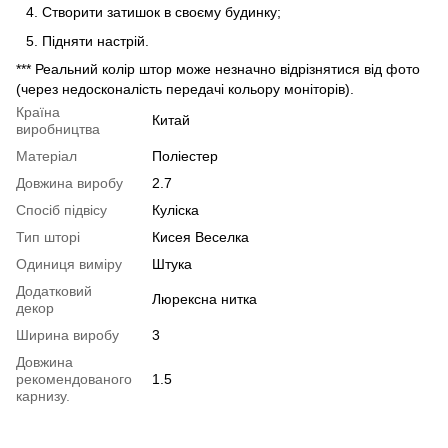
Створити затишок в своєму будинку;
Підняти настрій.
*** Реальний колір штор може незначно відрізнятися від фото
(через недосконалість передачі кольору моніторів).
Країна
Китай
виробництва
Матеріал
Поліестер
Довжина виробу
2.7
Спосіб підвісу
Куліска
Тип шторі
Кисея Веселка
Одиниця виміру
Штука
Додатковий
Люрексна нитка
декор
Ширина виробу
3
Довжина
рекомендованого
1.5
карнизу.