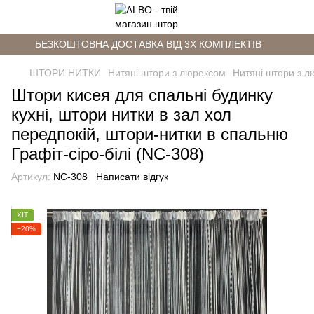
БЕЗКОШТОВНА ДОСТАВКА ВІД 3Х КОМПЛЕКТІВ
ШТОРИ НИТКИ
Нитяні штори з люрексом
Нитяні штори з л
Штори кисея для спальні будинку
кухні, штори нитки в зал хол
передпокій, штори-нитки в спальню
Графіт-сіро-білі (NC-308)
Артикул:
NC-308
Написати відгук
ХІТ
−20%