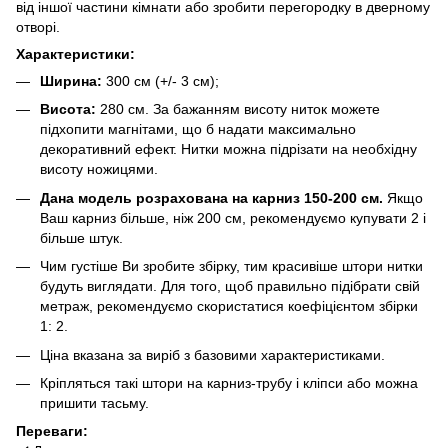
від іншої частини кімнати або зробити перегородку в дверному
отворі.
Характеристики:
Ширина:
300 см (+/- 3 см);
Висота:
280 см. За бажанням висоту ниток можете
підхопити магнітами, що б надати максимально
декоративний ефект. Нитки можна підрізати на необхідну
висоту ножицями.
Дана модель розрахована на карниз 150-200 см.
Якщо
Ваш карниз більше, ніж 200 см, рекомендуємо купувати 2 і
більше штук.
Чим густіше Ви зробите збірку, тим красивіше штори нитки
будуть виглядати. Для того, щоб правильно підібрати свій
метраж, рекомендуємо скористатися коефіцієнтом збірки
1: 2.
Ціна вказана за виріб з базовими характеристиками.
Кріпляться такі штори на карниз-трубу і кліпси або можна
пришити тасьму.
Переваги: