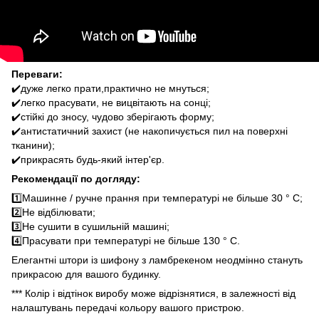
Переваги:
✔️дуже легко прати,практично не мнуться;
✔️легко прасувати, не вицвітають на сонці;
✔️стійкі до зносу, чудово зберігають форму;
✔️антистатичний захист (не накопичується пил на поверхні
тканини);
✔️прикрасять будь-який інтер'єр.
Рекомендації по догляду:
1️⃣Машинне / ручне прання при температурі не більше 30 ° C;
2️⃣Не відбілювати;
3️⃣Не сушити в сушильній машині;
4️⃣Прасувати при температурі не більше 130 ° C.
Елегантні штори із шифону з ламбрекеном неодмінно стануть
прикрасою для вашого будинку.
*** Колір і відтінок виробу може відрізнятися, в залежності від
налаштувань передачі кольору вашого пристрою.