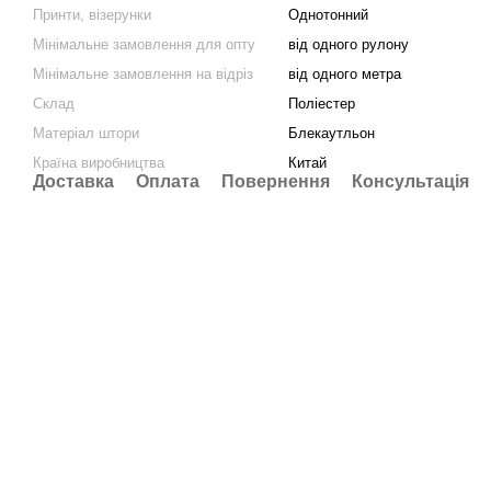
Принти, візерунки
Однотонний
Мінімальне замовлення для опту
від одного рулону
Мінімальне замовлення на відріз
від одного метра
Склад
Поліестер
Матеріал штори
Блекаутльон
Країна виробництва
Китай
Доставка
Оплата
Повернення
Консультація