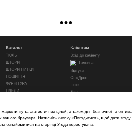
Каталог
Клієнтам
ТЮЛЬ
Вхід до кабінету
ШТОРИ
Головна
ШТОРИ НИТКИ
Відгуки
ПОШИТТЯ
Опт/Дроп
ФУРНІТУРА
Інше
ПЛЕДИ
Блог
Ми у соцмережах
 маркетингу та статистичних цілей, а також для безпечної та оптим
х вашого браузера. Натисніть кнопку «Погодитися», щоб дати згоду
жна ознайомитися на сторінці
Угода користувача
.