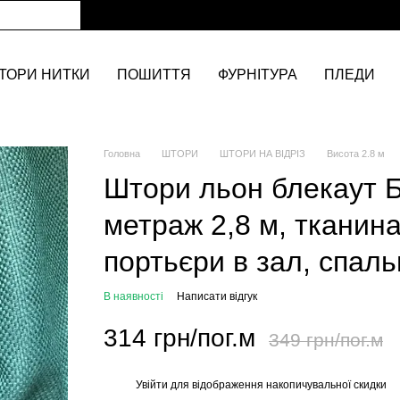
ТОРИ НИТКИ
ПОШИТТЯ
ФУРНІТУРА
ПЛЕДИ
Головна
ШТОРИ
ШТОРИ НА ВІДРІЗ
Висота 2.8 м
Штори льон блекаут Б
метраж 2,8 м, тканина
портьєри в зал, спал
В наявності
Написати відгук
314 грн/пог.м
349 грн/пог.м
Увійти
для відображення накопичувальної скидки
%