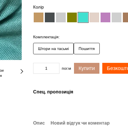
Колір
Комплектація:
Штори на тасьмі
Пошиття
Купити
Безкошто
пог.м
Спец. пропозиція
Опис
Новий відгук чи коментар