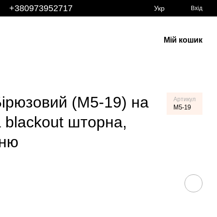
+380973952717
Укр
Вхід
Мій кошик
ірюзовий (M5-19) на
Артикул
M5-19
 blackout шторна,
ьню