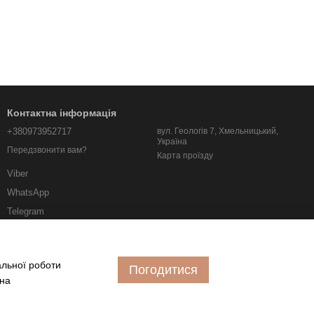
Контактна інформація
+380973952717
вул. Геологів 7, Хмельницький,
Україна
Передзвонити вам?
Карта проїзду
Viber
WhatsApp
Telegram
albo.km.ua@gmail.com
альної роботи
Погодитися
 на