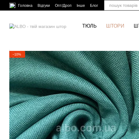
Перейти до основного контенту
Головна
Відгуки
Опт/Дроп
Інше
Блог
ТЮЛЬ
ШТОРИ
Ш
−10%